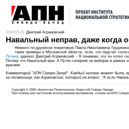
2018-03-25
Дмитрий Аграновский
Навальный неправ, даже когда о
Немного по-дружески покритикую Павла Николаевича Грудинина
такие примеры в Московской области, ясно, что подсчет голо
Путина
, адвокат Дмитрий Аграновский. - Я понимаю, что он хотел с
Потому что Навальный враг. А Путин соперник на выборах в рамках к
врагами.
Комментарий "АПН Северо-Запад": Каждый человек может быть пра
на посмешище, как Аграновский, который на вопрос: "А если Навал
Copyright
©
2006 «Агентство Политических Новостей Северо-Запад».
При полном или частичном использовании материалов, ссылка на АПН Северо