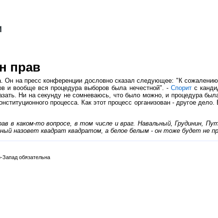
н прав
. Он на пресс конференции дословно сказал следующее: "К сожалению,
сов и вообще вся процедура выборов была нечестной". -
Спорит
с канди
казать. Ни на секунду не сомневаюсь, что было можно, и процедура бы
онституционного процесса. Как этот процесс организован - другое дело.
в в каком-то вопросе, в том числе и враг. Навальный, Грудинин, Пу
ьный назовет квадрат квадратом, а белое белым - он тоже будет не пр
-Запад обязательна