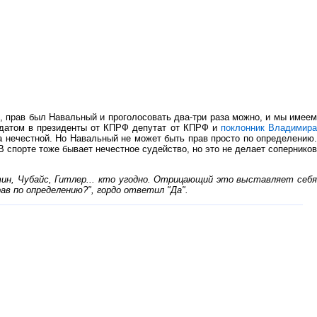
 прав был Навальный и проголосовать два-три раза можно, и мы имеем
датом в президенты от КПРФ депутат от КПРФ и
поклонник Владимир
ла нечестной. Но Навальный не может быть прав просто по определению.
 В спорте тоже бывает нечестное судейство, но это не делает соперников
тин, Чубайс, Гитлер... кто угодно. Отрицающий это выставляет себя
ав по определению?", гордо ответил "Да".