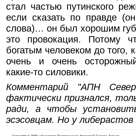
стал частью путинского ре
если сказать по правде (он
слова)… он был хорошим губе
это провокация. Потому ч
богатым человеком до того, к
очень и очень осторожный
какие-то силовики.
Комментарий "АПН Север
фактически признался, тол
ради, а чтобы установит
эсэсовцам. Но у либерастов
Copyright
©
2006 «Агентство Политических Новостей Северо-Запад».