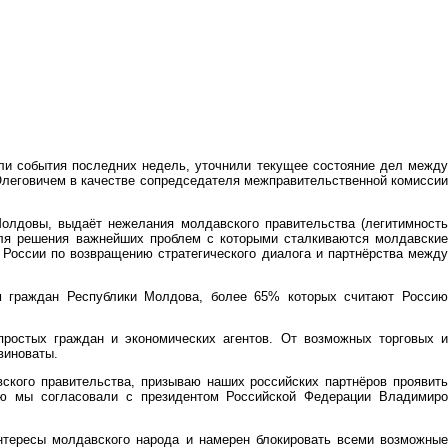
ли события последних недель, уточнили текущее состояние дел межд
леговичем в качестве сопредседателя межправительственной комиссии
Молдовы, выдаёт нежелания молдавского правительства (легитимность
для решения важнейших проблем с которыми сталкиваются молдавские
 России по возвращению стратегического диалога и партнёрства между
м граждан Республики Молдова, более 65% которых считают Россию
простых граждан и экономических агентов. От возможных торговых и
виноваты.
вского правительства, призываю наших российских партнёров проявить
ую мы согласовали с президентом Российской Федерации Владимиро
интересы молдавского народа и намерен блокировать всеми возможные