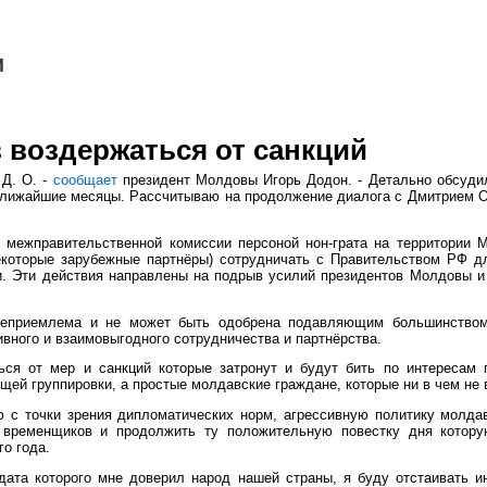
 воздержаться от санкций
 Д. О. -
сообщает
президент Молдовы Игорь Додон. - Детально обсуди
ближайшие месяцы. Рассчитываю на продолжение диалога с Дмитрием О
й межправительственной комиссии персоной нон-грата на территории 
екоторые зарубежные партнёры) сотрудничать с Правительством РФ 
и. Эти действия направлены на подрыв усилий президентов Молдовы и
и неприемлема и не может быть одобрена подавляющим большинство
вного и взаимовыгодного сотрудничества и партнёрства.
ься от мер и санкций которые затронут и будут бить по интересам 
щей группировки, а простые молдавские граждане, которые ни в чем не 
ю с точки зрения дипломатических норм, агрессивную политику молда
х временщиков и продолжить ту положительную повестку дня котор
о года.
дата которого мне доверил народ нашей страны, я буду отстаивать 