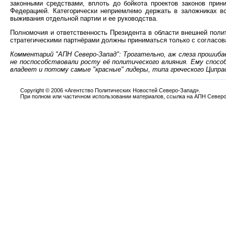
законными средствами, вплоть до бойкота проектов законов при
Федерацией. Категорически неприемлемо держать в заложниках вс
выживания отдельной партии и ее руководства.
Полномочия и ответственность Президента в области внешней поли
стратегическими партнёрами должны приниматься только с согласов
Комментарий "АПН Северо-Запад": Трогательно, аж слеза прошиба
не поспособствовали росту её политического влияния. Ему спос
владеет и потому самые "красные" лидеры, типа греческого Ципра
Copyright
©
2006 «Агентство Политических Новостей Северо-Запад».
При полном или частичном использовании материалов, ссылка на АПН Северо