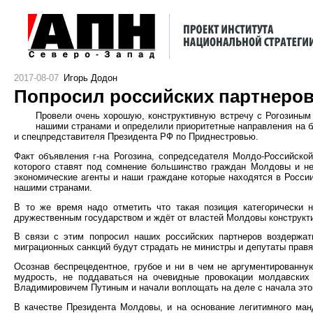
2017-08-07
Игорь Додон
Попросил российских партнеров
Провели очень хорошую, конструктивную встречу с Рогозиным
нашими странами и определили приоритетные направления на 
и спецпредставителя Президента РФ по Приднестровью.
Факт объявления г-на Рогозина, сопредседателя Молдо-Российско
которого ставят под сомнение большинство граждан Молдовы и н
экономические агенты и наши граждане которые находятся в Росси
нашими странами.
В то же время надо отметить что такая позиция категорическ
дружественным государством и ждёт от властей Молдовы конструкти
В связи с этим попросил наших российских партнеров воздержат
миграционных санкций будут страдать не министры и депутаты правя
Осознав беспрецедентное, грубое и ни в чем не аргументированну
мудрость, не поддаваться на очевидные провокации молдавски
Владимировичем Путиным и начали воплощать на деле с начала этог
В качестве Президента Молдовы, и на основание легитимного ман