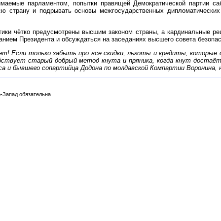
нимаемые парламентом, попытки правящей Демократической партии са
ю страну и подрывать основы межгосударственных дипломатических о
тики чётко предусмотрены высшим законом страны, а кардинальные ре
анием Президента и обсуждаться на заседаниях высшего совета безопас
ет! Если только забыть про все скидки, льготы и кредиты, которые 
обствует старый добрый метод кнута и пряника, когда кнут достаёт
са и бывшего сопартийца Додона по молдавской Компартии Воронина, н
-Запад обязательна