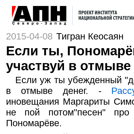
2015-04-08
Тигран Кеосаян
Если ты, Пономарёв
участвуй в отмыве
Если уж ты убежденный "де
в отмыве денег. -
Расс
иновещания Маргариты Симо
не пой потом"песен" про
Пономарёве.