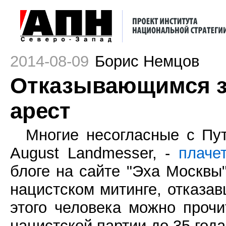
2014-08-09
Борис Немцов
Отказывающимся зи
арест
Многие несогласные с Пу
August Landmesser, -
плаче
блоге на сайте "Эха Москвы"
нацистском митинге, отказав
этого человека можно прочи
нацистской партии до 35 года