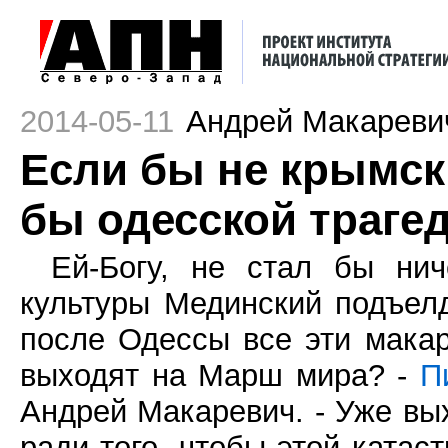
2014-05-11
Андрей Макареви
Если бы не крымск
бы одесской траге
Ей-Богу, не стал бы нич
культуры Мединский подъелд
после Одессы все эти мака
выходят на Марш мира? -
П
Андрей Макаревич. - Уже вых
ради того, чтобы этой катас