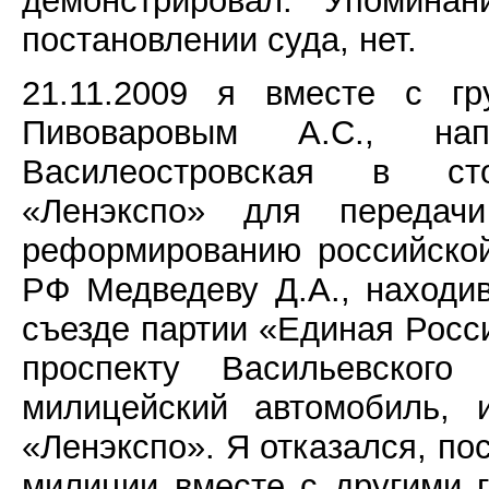
демонстрировал. Упоминан
постановлении суда, нет.
21.11.2009 я вместе с гр
Пивоваровым А.С., на
Василеостровская в ст
«Ленэкспо» для передач
реформированию российской
РФ Медведеву Д.А., находи
съезде партии «Единая Росс
проспекту Васильевского
милицейский автомобиль, 
«Ленэкспо». Я отказался, по
милиции вместе с другими 