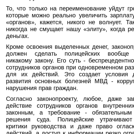
То, что только на переименование уйдут г
которые можно реально увеличить зарплат
«органов», кажется, никого не волнует. Т
никогда не смущает нашу «элиту», когда р
деньгах.
Кроме освоения выделенных денег, законоп
должен сделать полицейских вообще 
никакому закону. Его суть - беспрецедент
сотрудников органов при одновременном ра
для их действий. Это создает условия
развития основных болезней МВД - корру
нарушения прав граждан.
Согласно законопроекту, любое, даже за
действие сотрудников органов внутренни
законным, а требование - обязательны
решения суда. Полицейские утрачивают
критики руководства и даже право оглас
действий, а доступ к информации резко огр