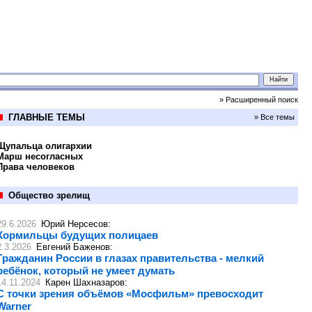
» Расширенный поиск
ГЛАВНЫЕ ТЕМЫ
» Все темы
Щупальца олигархии
Марш несогласных
Права человеков
Общество зрелищ
29.6.2026
Юрий Нерсесов
:
Кормильцы будущих полицаев
2.3.2026
Евгений Баженов
:
Гражданин России в глазах правительства - мелкий
ребёнок, который не умеет думать
14.11.2024
Карен Шахназаров
:
С точки зрения объёмов «Мосфильм» превосходит
Warner