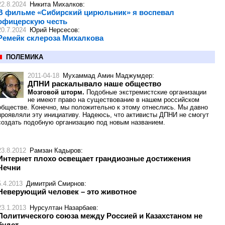
22.8.2024
Никита Михалков
:
В фильме «Сибирский цирюльник» я воспевал
офицерскую честь
20.7.2024
Юрий Нерсесов
:
Ремейк склероза Михалкова
ПОЛЕМИКА
2011-04-18
Мухаммад Амин Маджумдер
:
ДПНИ раскалывало наше общество
Мозговой шторм.
Подобные экстремистские организации
не имеют право на существование в нашем российском
обществе. Конечно, мы положительно к этому отнеслись. Мы давно
проявляли эту инициативу. Надеюсь, что активисты ДПНИ не смогут
создать подобную организацию под новым названием.
23.8.2012
Рамзан Кадыров
:
Интернет плохо освещает грандиозные достижения
Чечни
5.4.2013
Димитрий Смирнов
:
Неверующий человек – это животное
23.1.2013
Нурсултан Назарбаев
:
Политического союза между Россией и Казахстаном не
будет