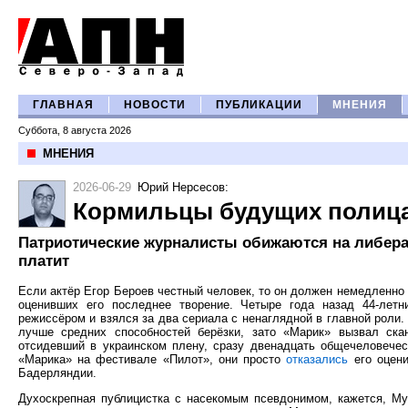
ГЛАВНАЯ
НОВОСТИ
ПУБЛИКАЦИИ
МНЕНИЯ
Суббота, 8 августа 2026
МНЕНИЯ
2026-06-29
Юрий Нерсесов
:
Кормильцы будущих полиц
Патриотические журналисты обижаются на либерал
платит
Если актёр Егор Бероев честный человек, то он должен немедленно
оценивших его последнее творение. Четыре года назад 44-лет
режиссёром и взялся за два сериала с ненаглядной в главной роли
лучше средних способностей берёзки, зато «Марик» вызвал ска
отсидевший в украинском плену, сразу двенадцать общечеловечес
«Марика» на фестивале «Пилот», они просто
отказались
его оцени
Бадерляндии.
Духоскрепная публицистка с насекомым псевдонимом, кажется, Му