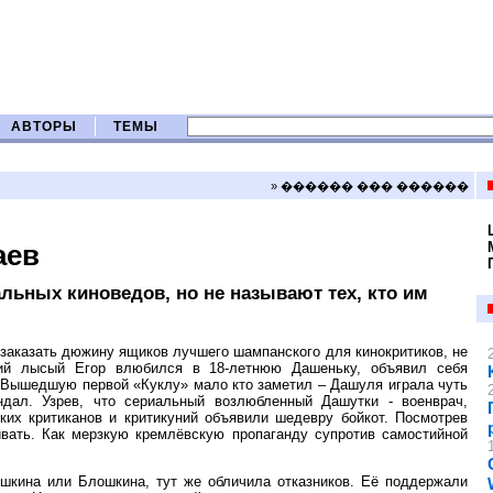
АВТОРЫ
ТЕМЫ
» ������ ��� ������
аев
ьных киноведов, но не называют тех, кто им
 заказать дюжину ящиков лучшего шампанского для кинокритиков, не
ний лысый Егор влюбился в 18-летнюю Дашеньку, объявил себя
. Вышедшую первой «Куклу» мало кто заметил – Дашуля играла чуть
ндал. Узрев, что сериальный возлюбленный Дашутки - военврач,
ких критиканов и критикуний объявили шедевру бойкот. Посмотрев
вать. Как мерзкую кремлёвскую пропаганду супротив самостийной
шкина или Блошкина, тут же обличила отказников. Её поддержали