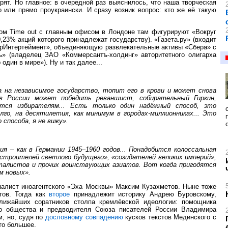
рят. Но главное: в очередной раз выяснилось, что наша творческая
 или прямо проукраински. И сразу возник вопрос: кто же её такую
ом Time out с главным офисом в Лондоне там фигурируют «Вокруг
23% акций которого принадлежат государству). «Газета.ру» (входит
ерИнтертеймент», объединяющую развлекательные активы «Сбера» с
ъ» (владелец ЗАО «Коммерсантъ-холдинг» авторитетного олигарха
дин в мире»). Ну и так далее...
а на независимое государство, топит его в крови и может снова
 в России может победить реваншист, собирательный Гиркин,
ится избирателям... Есть только один надёжный способ, это
го, на десятилетия, как минимум в городах-миллионниках... Это
 способа, я не вижу».
ия – как в Германии 1945–1960 годов... Понадобится колоссальная
«строителей светлого будущего», «созидателей великих империй»,
талистов и прочих воинствующих азиатов. Вот когда пригодятся
м новых».
налист иноагентского «Эха Москвы» Максим Кузахметов. Ныне тоже
тов. Тогда как
второе
принадлежит историку Андрею Буровскому,
 ближайших соратников столпа кремлёвской идеологии: помощника
ого общества и предводителя Союза писателей России Владимира
м, но, судя по
дословному совпадению
кусков текстов Мединского с
то большее.