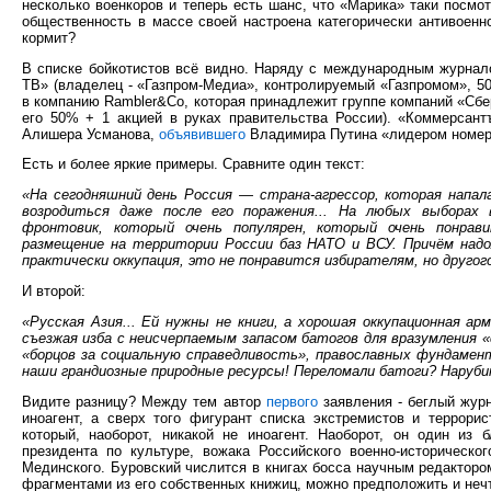
несколько военкоров и теперь есть шанс, что «Марика» таки посмот
общественность в массе своей настроена категорически антивоенно
кормит?
В списке бойкотистов всё видно. Наряду с международным журнал
ТВ» (владелец - «Газпром-Медиа», контролируемый «Газпромом», 50,
в компанию Rambler&Co, которая принадлежит группе компаний «Сб
его 50% + 1 акцией в руках правительства России). «Коммерсант
Алишера Усманова,
объявившего
Владимира Путина «лидером номер о
Есть и более яркие примеры. Сравните один текст:
«На сегодняшний день Россия — страна-агрессор, которая напал
возродиться даже после его поражения... На любых выборах
фронтовик, который очень популярен, который очень понрав
размещение на территории России баз НАТО и ВСУ. Причём надол
практически оккупация, это не понравится избирателям, но другого
И второй:
«Русская Азия... Ей нужны не книги, а хорошая оккупационная арм
съезжая изба с неисчерпаемым запасом батогов для вразумления 
«борцов за социальную справедливость», православных фундамен
наши грандиозные природные ресурсы! Переломали батоги? Наруби
Видите разницу? Между тем автор
первого
заявления - беглый жур
иноагент, а сверх того фигурант списка экстремистов и террорис
который, наоборот, никакой не иноагент. Наоборот, он один из
президента по культуре, вожака Российского военно-историческ
Мединского. Буровский числится в книгах босса научным редакторо
фрагментами из его собственных книжиц, можно предположить и неч