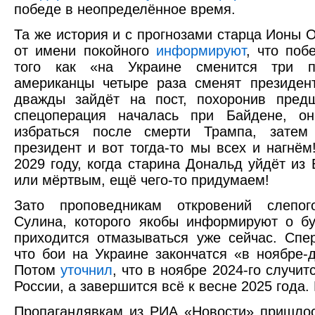
победе в неопределённое время.
Та же история и с прогнозами старца Ионы 
от имени покойного
информируют
, что поб
того как «на Украине сменится три п
американцы четыре раза сменят президен
дважды зайдёт на пост, похоронив предш
спецоперация началась при Байдене, о
избраться после смерти Трампа, затем
президент и вот тогда-то мы всех и нагнём!
2029 году, когда старина Дональд уйдёт и
или мёртвым, ещё чего-то придумаем!
Зато проповедникам откровений слепо
Сулина, которого якобы информируют о б
приходится отмазываться уже сейчас. Сп
что бои на Украине закончатся «в ноябре-
Потом
уточнил
, что в ноябре 2024-го случит
России, а завершится всё к весне 2025 года.
Пропагандявкам из РИА «Новости» пришлос