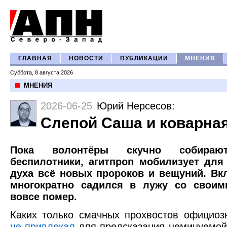
ГЛАВНАЯ
НОВОСТИ
ПУБЛИКАЦИИ
МНЕНИЯ
Суббота, 8 августа 2026
МНЕНИЯ
2026-06-25
Юрий Нерсесов
:
Слепой Саша и коварна
Пока волонтёры скучно собира
беспилотники, агитпроп мобилизует для
духа всё новых пророков и вещуний. Вкл
многократно садился в лужу со своим
вовсе помер.
Каких только смачных прохвостов официоз
не привлекал
для предсказания неминуемой