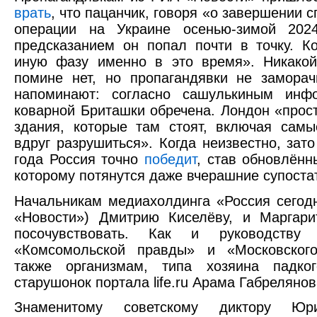
врать
, что пацанчик, говоря «о завершении 
операции на Украине осенью-зимой 20
предсказанием он попал почти в точку. 
иную фазу именно в это время». Никако
помине нет, но пропагандявки не заморач
напоминают: согласно сашулькиным инф
коварной Бриташки обречена. Лондон «прос
здания, которые там стоят, включая самы
вдруг разрушиться». Когда неизвестно, зат
года Россия точно
победит
, став обновлённ
которому потянутся даже вчерашние супоста
Начальникам медиахолдинга «Россия сегод
«Новости») Дмитрию Киселёву, и Маргари
посочувствовать. Как и руководству
«Комсомольской правды» и «Московског
также организмам, типа хозяина падко
старушонок портала life.ru Арама Габрелянов
Знаменитому советскому диктору Ю