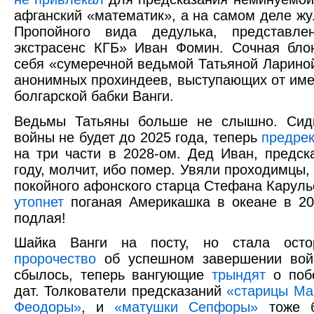
афганский «математик», а на самом деле ж
Пропойного вида дедулька, представле
экстрасенс КГБ» Иван Фомин. Сочная бло
себя «сумеречной ведьмой Татьяной Ларино
анонимных прохиндеев, выступающих от им
болгарской бабки Ванги.
Ведьмы Татьяны больше не слышно. Си
войны не будет до 2025 года, теперь
предрек
на три части в 2028-ом. Дед Иван, предск
году, молчит, ибо помер. Увяли проходимцы
покойного афонского старца Стефана Каруль
утопнет
поганая Америкашка в океане в 202
подлая!
Шайка Ванги на посту, но стала остор
пророчество
об успешном завершении вой
сбылось, теперь вангующие
трындят
о побе
дат. Толкователи предсказаний
«старицы Ма
Феодоры»
, и
«матушки Сепфоры»
тоже б