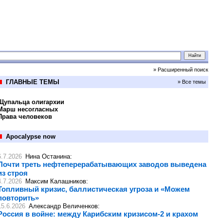
» Расширенный поиск
ГЛАВНЫЕ ТЕМЫ
» Все темы
Щупальца олигархии
Марш несогласных
Права человеков
Apocalypse now
6.7.2026
Нина Останина
:
Почти треть нефтеперерабатывающих заводов выведена
из строя
4.7.2026
Максим Калашников
:
Топливный кризис, баллистическая угроза и «Можем
повторить»
15.6.2026
Александр Величенков
:
Россия в войне: между Карибским кризисом-2 и крахом