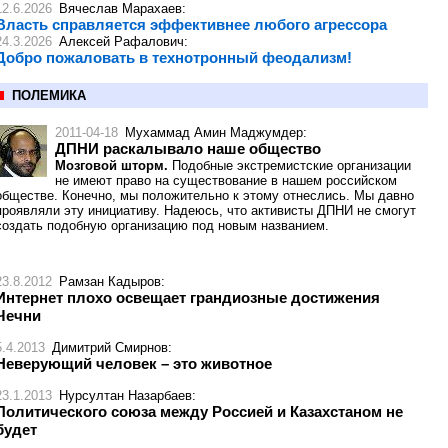
12.6.2026
Вячеслав Марахаев
:
Власть справляется эффективнее любого агрессора
24.3.2026
Алексей Рафалович
:
Добро пожаловать в технотронный феодализм!
ПОЛЕМИКА
2011-04-18
Мухаммад Амин Маджумдер
:
ДПНИ раскалывало наше общество
Мозговой шторм.
Подобные экстремистские организации
не имеют право на существование в нашем российском
обществе. Конечно, мы положительно к этому отнеслись. Мы давно
проявляли эту инициативу. Надеюсь, что активисты ДПНИ не смогут
создать подобную организацию под новым названием.
23.8.2012
Рамзан Кадыров
:
Интернет плохо освещает грандиозные достижения
Чечни
5.4.2013
Димитрий Смирнов
:
Неверующий человек – это животное
23.1.2013
Нурсултан Назарбаев
:
Политического союза между Россией и Казахстаном не
будет