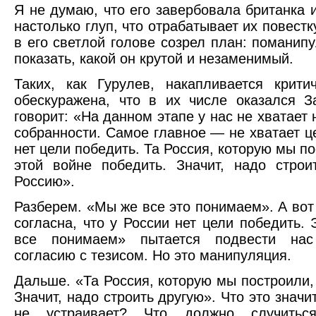
Я не думаю, что его завербовала британка
настолько глуп, что отрабатывает их повестк
в его светлой голове созрел план: поманип
показать, какой он крутой и незаменимый.
Таких, как Гурулев, накапливается крит
обескуражена, что в их числе оказался 
говорит: «На данном этапе у нас не хватает 
собранности. Самое главное — не хватает ц
нет цели победить. Та Россия, которую мы по
этой войне победить. Значит, надо строи
Россию».
Разберем. «Мы же все это понимаем». А вот
согласна, что у России нет цели победить.
все понимаем» пытается подвести нас
согласию с тезисом. Но это манипуляция.
Дальше. «Та Россия, которую мы построили,
Значит, надо строить другую». Что это значи
не устраивает? Что должно случитьс