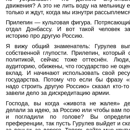
движения? А это не лить воду на мельницу 
только и ждут, когда мы изнутри рассыплемс
Прилепин — культовая фигура. Потрясающий
отдал Донбассу. И вот такой человек за
историю про другую Россию.
Я вижу общий знаменатель: Гурулев вы
собственной глупости. Прилепин, который 
политикой, сейчас тоже оттеснён. Люд
аудиторию, обижены, что государство не оц
вклад. И начинают использовать свой ресу
государства. Потому что если бы фразу «
надо строить другую Россию» сказал кто-то
завели дело за дискредитацию армии.
Господа, вы когда «живота не жалея» де
делали за идею, за Россию или чтобы вам п
и погладили по голове? Вы определи
преференции, так пусть Гурулев выйдет и ска
за деньги, за дорого. Теперь дайте мне крут