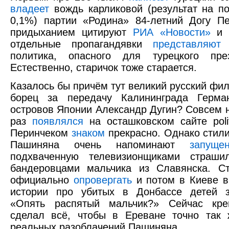
владеет
вождь карликовой (результат на п
0,1%) партии «Родина» 84-летний Догу П
придыханием цитируют
РИА «Новости»
и п
отдельные пропагандявки
представляют
е
политика, опасного для турецкого пре
Естественно, старичок тоже старается.
Казалось бы причём тут великий русский ф
борец за передачу Калининграда Герма
островов Японии Александр Дугин? Совсем н
раз
появлялся
на осташковском сайте polit
Перинчеком
знаком
прекрасно. Однако стили
Пашиняна очень напоминают
запуще
подхваченную телевизионщиками страши
бандеровцами мальчика из Славянска. С
официально
опровергать
и потом в Киеве в
истории про убитых в Донбассе детей з
«Опять распятый мальчик?» Сейчас кре
сделал всё, чтобы в Ереване точно так 
реальных разоблачений Пашиняна.