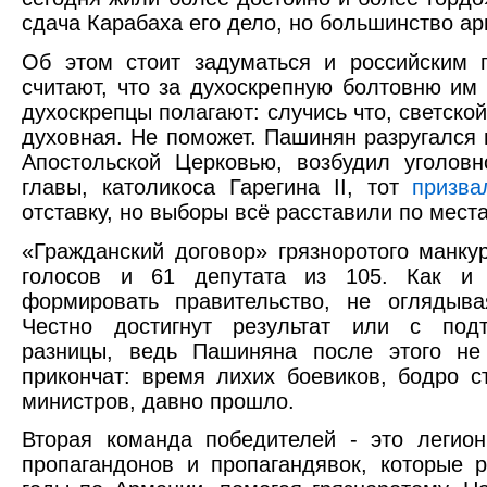
сдача Карабаха его дело, но большинство ар
Об этом стоит задуматься и российским 
считают, что за духоскрепную болтовню им
духоскрепцы полагают: случись что, светско
духовная. Не поможет. Пашинян разругался
Апостольской Церковью, возбудил уголов
главы, католикоса Гарегина II, тот
призва
отставку, но выборы всё расставили по мест
«Гражданский договор» грязноротого манку
голосов и 61 депутата из 105. Как и
формировать правительство, не оглядыва
Честно достигнут результат или с подт
разницы, ведь Пашиняна после этого не
прикончат: время лихих боевиков, бодро с
министров, давно прошло.
Вторая команда победителей - это легион
пропагандонов и пропагандявок, которые 