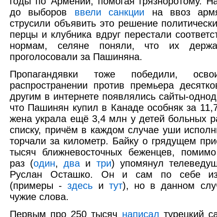
годы по Армении, помогая грязноротому. Н
до выборов
ввели санкции
на ввоз армя
струсили объявить это решение политическ
перцы и клубника вдруг перестали соответ
нормам, селяне поняли, что их держ
проголосовали за Пашиняна.
Пропагандявки тоже победили, ос
распространении против премьера десятк
другим в интернете появлялись сайты-одно
что Пашинян купил в Канаде особняк за 11,
жена украла ещё 3,4 млн у детей больных р
списку, причём в каждом случае уши исполн
торчали за километр. Байку о грядущем пр
тысяч ближневосточных беженцев, помимо
раз (
один
,
два
и
три
) упомянул телеведу
Руслан Осташко. Он и сам по себе из
(примеры -
здесь
и
тут
), но в данном сл
чужие слова.
Первым про 250 тысяч
написал
турецкий сай