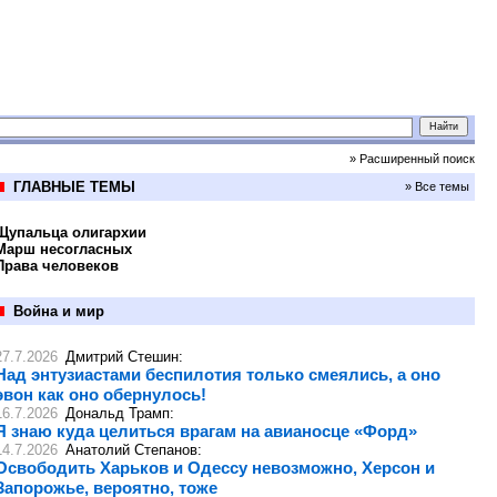
» Расширенный поиск
ГЛАВНЫЕ ТЕМЫ
» Все темы
Щупальца олигархии
Марш несогласных
Права человеков
Война и мир
27.7.2026
Дмитрий Стешин
:
Над энтузиастами беспилотия только смеялись, а оно
эвон как оно обернулось!
16.7.2026
Дональд Трамп
:
Я знаю куда целиться врагам на авианосце «Форд»
14.7.2026
Анатолий Степанов
:
Освободить Харьков и Одессу невозможно, Херсон и
Запорожье, вероятно, тоже