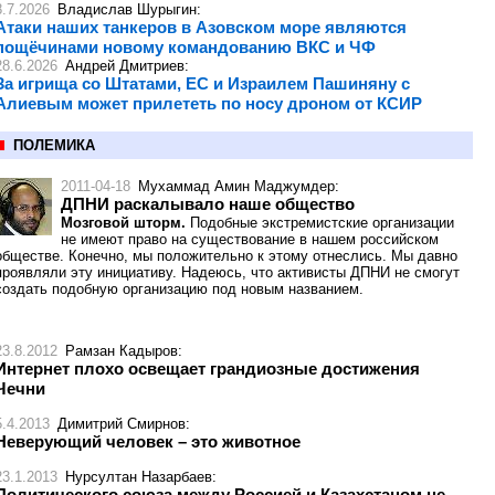
8.7.2026
Владислав Шурыгин
:
Атаки наших танкеров в Азовском море являются
пощёчинами новому командованию ВКС и ЧФ
28.6.2026
Андрей Дмитриев
:
За игрища со Штатами, ЕС и Израилем Пашиняну с
Алиевым может прилететь по носу дроном от КСИР
ПОЛЕМИКА
2011-04-18
Мухаммад Амин Маджумдер
:
ДПНИ раскалывало наше общество
Мозговой шторм.
Подобные экстремистские организации
не имеют право на существование в нашем российском
обществе. Конечно, мы положительно к этому отнеслись. Мы давно
проявляли эту инициативу. Надеюсь, что активисты ДПНИ не смогут
создать подобную организацию под новым названием.
23.8.2012
Рамзан Кадыров
:
Интернет плохо освещает грандиозные достижения
Чечни
5.4.2013
Димитрий Смирнов
:
Неверующий человек – это животное
23.1.2013
Нурсултан Назарбаев
:
Политического союза между Россией и Казахстаном не