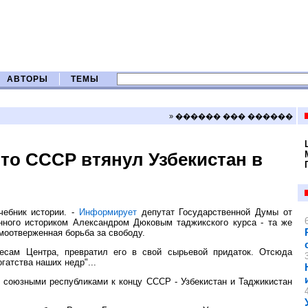
АВТОРЫ
ТЕМЫ
» ������ ��� ������
что СССР втянул Узбекистан в
чебник истории. -
Информирует
депутат Государственной Думы от
ного историком Александром Дюковым таджикского курса - та же
амоотверженная борьба за свободу.
ресам Центра, превратил его в свой сырьевой придаток. Отсюда
гатства наших недр"...
я союзными республиками к концу СССР - Узбекистан и Таджикистан