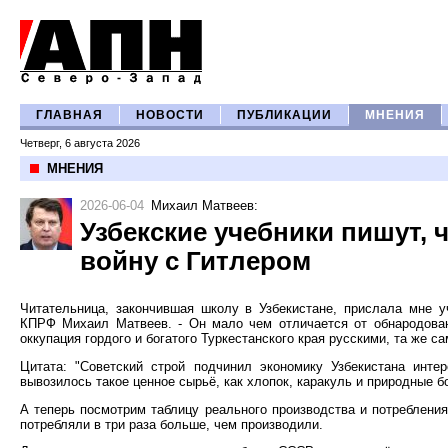
ГЛАВНАЯ
НОВОСТИ
ПУБЛИКАЦИИ
МНЕНИЯ
Четверг, 6 августа 2026
МНЕНИЯ
2026-06-04
Михаил Матвеев
:
Узбекские учебники пишут, 
войну с Гитлером
Читательница, закончившая школу в Узбекистане, прислала мне у
КПРФ Михаил Матвеев. - Он мало чем отличается от обнародован
оккупация гордого и богатого Туркестанского края русскими, та же с
Цитата: "Советский строй подчинил экономику Узбекистана инте
вывозилось такое ценное сырьё, как хлопок, каракуль и природные бо
А теперь посмотрим таблицу реального производства и потреблени
потребляли в три раза больше, чем производили.