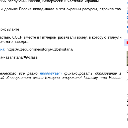
ких республик- России, Белоруссии и частично Украины.
где и дольше Россия вкладывала в эти окраины ресурсы, строила там
 присылайте
ластью, СССР вместе в Гитлером развязали войну, в которую втянули
кского народа...
ана
: https://uzedu.online/istorija-uzbekistana/
ija-kazahstana/#9-class
дничество всё равно
продолжает
финансировать образование в
елый Университет имени Ельцина отгрохали! Потому что Россия