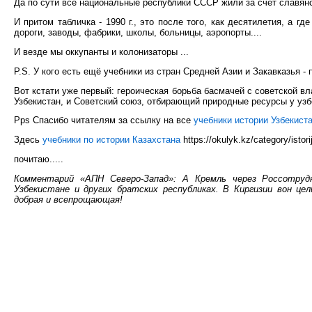
Да по сути все национальные республики СССР жили за счёт славянс
И притом табличка - 1990 г., это после того, как десятилетия, а 
дороги, заводы, фабрики, школы, больницы, аэропорты....
И везде мы оккупанты и колонизаторы ...
P.S. У кого есть ещё учебники из стран Средней Азии и Закавказья -
Вот кстати уже первый: героическая борьба басмачей с советской в
Узбекистан, и Советский союз, отбирающий природные ресурсы у узбе
Pps Спасибо читателям за ссылку на все
учебники истории Узбекист
Здесь
учебники по истории Казахстана
https://okulyk.kz/category/istor
почитаю.....
Комментарий «АПН Северо-Запад»: А Кремль через Россотру
Узбекистане и других братских республиках. В Киргизии вон ц
добрая и всепрощающая!