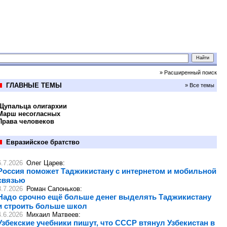
» Расширенный поиск
ГЛАВНЫЕ ТЕМЫ
» Все темы
Щупальца олигархии
Марш несогласных
Права человеков
Евразийское братство
6.7.2026
Олег Царев
:
Россия поможет Таджикистану с интернетом и мобильной
связью
3.7.2026
Роман Сапоньков
:
Надо срочно ещё больше денег выделять Таджикистану
и строить больше школ
4.6.2026
Михаил Матвеев
:
Узбекские учебники пишут, что СССР втянул Узбекистан в