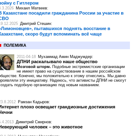
войну с Гитлером
3.3.2026
Михаил Матвеев
:
В Казахстане посадили гражданина России за участие в
СВО
19.12.2025
Дмитрий Стешин
:
«Лимоновцев», пытавшихся поднять восстание в
Казахстане, скоро будут вспоминать всё чаще
ПОЛЕМИКА
2011-04-18
Мухаммад Амин Маджумдер
:
ДПНИ раскалывало наше общество
Мозговой шторм.
Подобные экстремистские организации
не имеют право на существование в нашем российском
обществе. Конечно, мы положительно к этому отнеслись. Мы давно
проявляли эту инициативу. Надеюсь, что активисты ДПНИ не смогут
создать подобную организацию под новым названием.
23.8.2012
Рамзан Кадыров
:
Интернет плохо освещает грандиозные достижения
Чечни
5.4.2013
Димитрий Смирнов
:
Неверующий человек – это животное