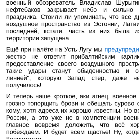
военный обозреватель Владислав Шурыг
нефтебаков закрывает небо и сильно 
праздника. Стоили ли упоминать, что все 
воздушное пространство из Эстонии, Лат
последней, кстати, часть из них была и
территории запущена.
Ещё при налёте на Усть-Лугу мы
предупред
жестко не ответит прибалтийским карл
предоставление своего воздушного простр
такие удары станут обыденностью и оч
линией", которую Запад стер, даже н
получилось!
И теперь наше кроткое, аки агнец, военное
грозно топорщить брови и обещать сурово 
кому, хотя адреса их хорошо известны. Но в
России, а это уже не в компетенции воен
главное вовремя доложить, что всё х
побеждаем. И будет всем щастье! Ну, когд
Кронштадте...