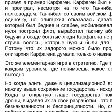
привел в пример Карфаген. Карфаген был н
и проиграл, несмотря на то что Ганниб
полководцем. Ганнибал со своим войском ф
одиночку, но олигархия отказалась дава
который был беднее и слабее, мобилизовал
нуля построил флот, выработал тактику аб
будучи в осаде богатые люди Карфагена не
стричь волосы, которые нужны были для 
Потому что их задорого можно было про
олигархия Карфагена думала только о нажив
Это же элементарная игра в стратегию. Где 
каждым уровнем, где понимаешь, какое о
выгодно.
Но когда элиты даже в цивилизационной в
наживу выше сохранение государства - исхо
Когда в открытую главе государства пок
дроны, выдавая их за свои разработки - это 
безнаказанности и беспринципности. Но, с