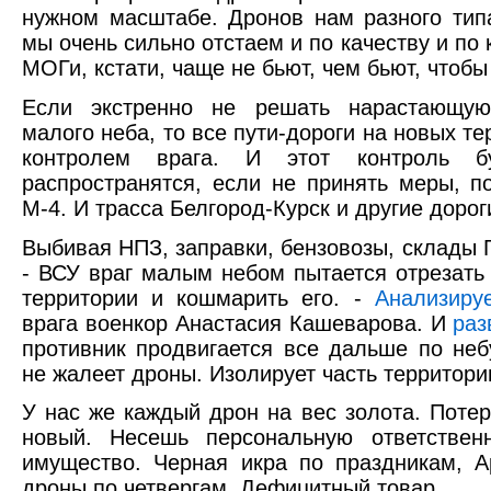
нужном масштабе. Дронов нам разного типа
мы очень сильно отстаем и по качеству и по 
МОГи, кстати, чаще не бьют, чем бьют, чтобы
Если экстренно не решать нарастающую
малого неба, то все пути-дороги на новых те
контролем врага. И этот контроль б
распространятся, если не принять меры, п
М-4. И трасса Белгород-Курск и другие дорог
Выбивая НПЗ, заправки, бензовозы, склады 
- ВСУ враг малым небом пытается отрезать
территории и кошмарить его. -
Анализиру
врага военкор Анастасия Кашеварова. И
раз
противник продвигается все дальше по неб
не жалеет дроны. Изолирует часть территори
У нас же каждый дрон на вес золота. Потер
новый. Несешь персональную ответствен
имущество. Черная икра по праздникам, 
дроны по четвергам. Дефицитный товар.