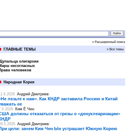
» Расширенный поиск
ГЛАВНЫЕ ТЕМЫ
» Все темы
Щупальца олигархии
Марш несогласных
Права человеков
Народная Корея
11.6.2026
Андрей Дмитриев
:
«Не лезьте к нам». Как КНДР заставила Россию и Китай
уважать ее
7.6.2026
Ким Ё Чен
:
США должны отказаться от грезы о «денуклеаризации»
КНДР
28.5.2026
Андрей Дмитриев
:
При цели: зачем Ким Чен Ын устрашает Южную Корею