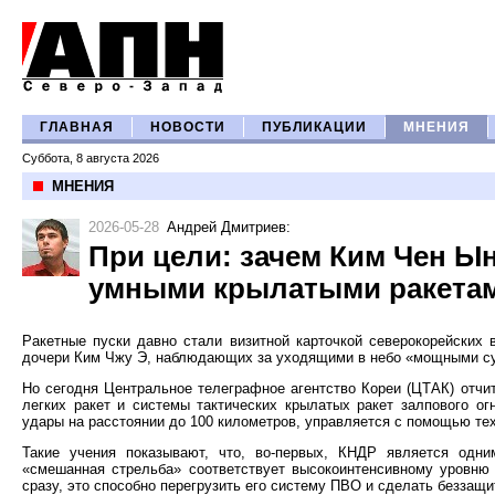
ГЛАВНАЯ
НОВОСТИ
ПУБЛИКАЦИИ
МНЕНИЯ
Суббота, 8 августа 2026
МНЕНИЯ
2026-05-28
Андрей Дмитриев
:
При цели: зачем Ким Чен 
умными крылатыми ракета
Ракетные пуски давно стали визитной карточкой северокорейски
дочери Ким Чжу Э, наблюдающих за уходящими в небо «мощными с
Но сегодня Центральное телеграфное агентство Кореи (ЦТАК) отчи
легких ракет и системы тактических крылатых ракет залпового ог
удары на расстоянии до 100 километров, управляется с помощью тех
Такие учения показывают, что, во-первых, КНДР является одни
«смешанная стрельба» соответствует высокоинтенсивному уровню 
сразу, это способно перегрузить его систему ПВО и сделать беззащ