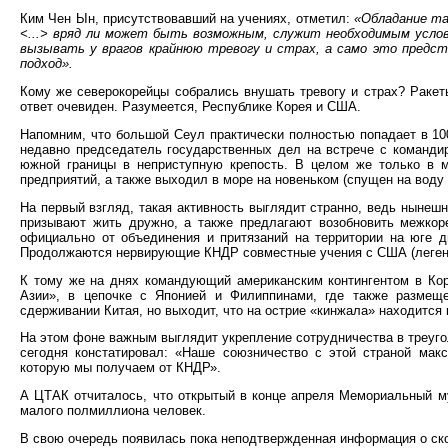
Ким Чен Ын, присутствовавший на учениях, отметил:
«Обладание та
<...> вряд ли может быть возможным, служит необходимым услов
вызывать у врагов крайнюю тревогу и страх, а само это предс
подход».
Кому же северокорейцы собрались внушать тревогу и страх? Ракет
ответ очевиден. Разумеется, Республике Корея и США.
Напомним, что большой Сеул практически полностью попадает в 100
недавно председатель государственных дел на встрече с команди
южной границы в неприступную крепость. В целом же только в 
предприятий, а также выходил в море на новеньком (спущен на воду 
На первый взгляд, такая активность выглядит странно, ведь ныне
призывают жить дружно, а также предлагают возобновить межкоре
официально от объединения и притязаний на территории на юге д
Продолжаются нервирующие КНДР совместные учения с США (легенда
К тому же на днях командующий американским контингентом в Ко
Азии», в цепочке с Японией и Филиппинами, где также размещ
сдерживании Китая, но выходит, что на острие «кинжала» находится 
На этом фоне важным выглядит укрепление сотрудничества в треуг
сегодня констатировал: «Наше союзничество с этой страной мак
которую мы получаем от КНДР».
А ЦТАК отчиталось, что открытый в конце апреля Мемориальный му
малого полмиллиона человек.
В свою очередь появилась пока неподтвержденная информация о ско