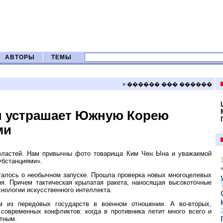
АВТОРЫ
ТЕМЫ
» ������ ��� ������
Ын устрашает Южную Корею
ми
х властей. Нам привычны фото товарища Ким Чен Ына и уважаемой
убстанциями».
талось о необычном запуске. Прошла проверка новых многоцелевых
ня. Причем тактическая крылатая ракета, наносящая высокоточные
нологии искусственного интеллекта.
м из передовых государств в военном отношении. А во-вторых,
современных конфликтов: когда в противника летит много всего и
итным.