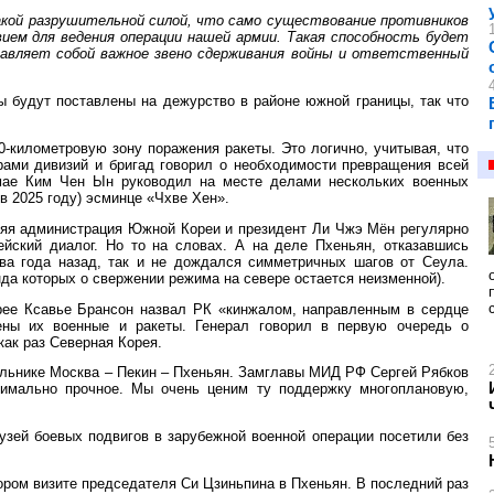
кой разрушительной силой, что само существование противников
ием для ведения операции нашей армии. Такая способность будет
тавляет собой важное звено сдерживания войны и ответственный
ы будут поставлены на дежурство в районе южной границы, так что
-километровую зону поражения ракеты. Это логично, учитывая, что
рами дивизий и бригад говорил о необходимости превращения всей
мае Ким Чен Ын руководил на месте делами нескольких военных
в 2025 году) эсминце «Чхве Хен».
шняя администрация Южной Кореи и президент Ли Чжэ Мён регулярно
йский диалог. Но то на словах. А на деле Пхеньян, отказавшись
ва года назад, так и не дождался симметричных шагов от Сеула.
 которых о свержении режима на севере остается неизменной).
рее Ксавье Брансон назвал РК «кинжалом, направленным в сердце
ены их военные и ракеты. Генерал говорил в первую очередь о
как раз Северная Корея.
ольнике Москва – Пекин – Пхеньян. Замглавы МИД РФ Сергей Рябков
симально прочное. Мы очень ценим ту поддержку многоплановую,
зей боевых подвигов в зарубежной военной операции посетили без
ром визите председателя Си Цзиньпина в Пхеньян. В последний раз