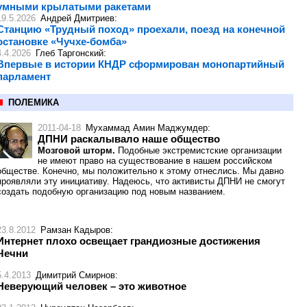
умными крылатыми ракетами
19.5.2026
Андрей Дмитриев
:
Cтанцию «Трудный поход» проехали, поезд на конечной
остановке «Чучхе-бомба»
4.4.2026
Глеб Таргонский
:
Впервые в истории КНДР сформирован монопартийный
парламент
ПОЛЕМИКА
2011-04-18
Мухаммад Амин Маджумдер
:
ДПНИ раскалывало наше общество
Мозговой шторм.
Подобные экстремистские организации
не имеют право на существование в нашем российском
обществе. Конечно, мы положительно к этому отнеслись. Мы давно
проявляли эту инициативу. Надеюсь, что активисты ДПНИ не смогут
создать подобную организацию под новым названием.
23.8.2012
Рамзан Кадыров
:
Интернет плохо освещает грандиозные достижения
Чечни
5.4.2013
Димитрий Смирнов
:
Неверующий человек – это животное