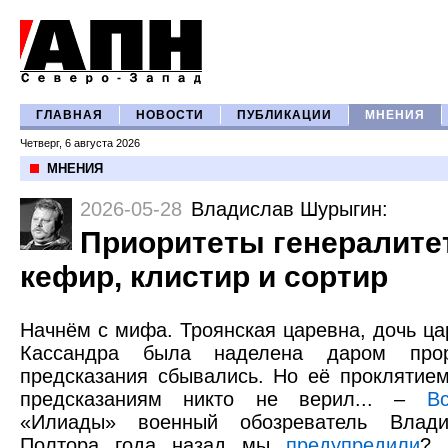
ГЛАВНАЯ
НОВОСТИ
ПУБЛИКАЦИИ
МНЕНИЯ
Четверг, 6 августа 2026
МНЕНИЯ
2026-05-28
Владислав Шурыгин
:
Приоритеты генералитета
кефир, клистир и сортир
Начнём с мифа. Троянская царевна, дочь ц
Кассандра была наделена даром прор
предсказания сбывались. Но её проклятием
предсказаниям никто не верил... –
В
«Илиады» военный обозреватель Влад
Полтора года назад мы
предупредили
? 