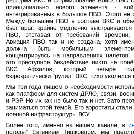
реформа ВКС и формирование Войск ПВО с
принципиально нового элемента - во
интегрированных в большое ПВО. Этого не 
Между большим ПВО в составе ВКС и объе
бьет враг, крайне медленно выстраивается
ПВО, отставая от требований времени,
Авиация ПВО так и не создана, хотя име
должна быть мобильным элемент
концентрируясь на направлениях налетов. 
это преступное бездействие никто не пон
ВКС Афзалов, который четыре год
бюрократически "рулил" ВКС, тихо уволился п
Мы три года пишем о необходимости исполь
как платформ для систем ДРЛО, связи, воен
и РЭР. Но их как не было так и нет. Зато пр
заниматься этой темой. Его аэростаты стал
военной инфраструктуры ВСУ.
Более того, именно на нашем канале, в
и
погоды" Евгением Тишковцом, мы предло