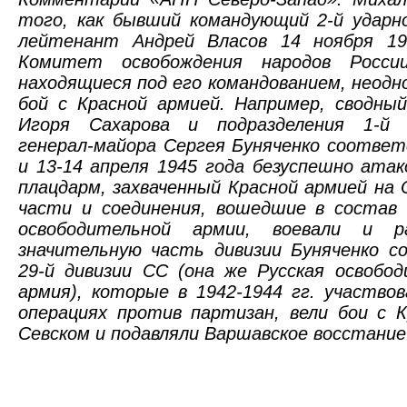
того, как бывший командующий 2-й ударн
лейтенант Андрей Власов 14 ноября 19
Комитет освобождения народов России
находящиеся под его командованием, неодн
бой с Красной армией. Например, сводны
Игоря Сахарова и подразделения 1-й 
генерал-майора Сергея Буняченко соотве
и 13-14 апреля 1945 года безуспешно ата
плацдарм, захваченный Красной армией на 
части и соединения, вошедшие в состав 
освободительной армии, воевали и р
значительную часть дивизии Буняченко с
29-й дивизии СС (она же Русская освобо
армия), которые в 1942-1944 гг. участво
операциях против партизан, вели бои с 
Севском и подавляли Варшавское восстание