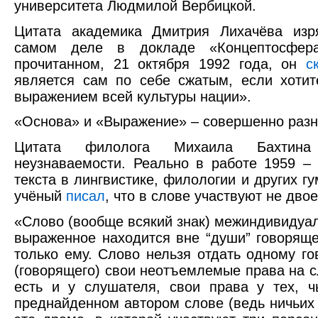
университета Людмилой Вербицкой.
Цитата академика Дмитрия Лихачёва изр
самом деле в докладе «Концептосфера
прочитанном, 21 октября 1992 года, он
с
является сам по себе сжатым, если хотите
выражением всей культуры нации».
«Основа» и «Выражение» – совершенно разн
Цитата филолога Михаила Бахтина
неузнаваемости. Реально в работе 1959 – 
текста в лингвистике, филологии и других г
учёный
писал
, что в слове участвуют не двое
«Слово (вообще всякий знак) межиндивидуал
выраженное находится вне “души” говоряще
только ему. Слово нельзя отдать одному г
(говорящего) свои неотъемлемые права на с
есть и у слушателя, свои права у тех, ч
преднайденном автором слове (ведь ничьих