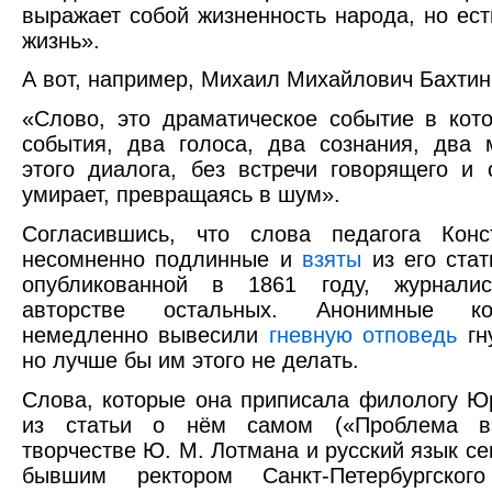
выражает собой жизненность народа, но ес
жизнь».
А вот, например, Михаил Михайлович Бахтин
«Слово, это драматическое событие в кот
события, два голоса, два сознания, два 
этого диалога, без встречи говорящего и
умирает, превращаясь в шум».
Согласившись, что слова педагога Конс
несомненно подлинные и
взяты
из его стат
опубликованной в 1861 году, журнали
авторстве остальных. Анонимные ко
немедленно вывесили
гневную отповедь
гн
но лучше бы им этого не делать.
Слова, которые она приписала филологу 
из статьи о нём самом («Проблема в
творчестве Ю. М. Лотмана и русский язык cе
бывшим ректором Санкт-Петербургского