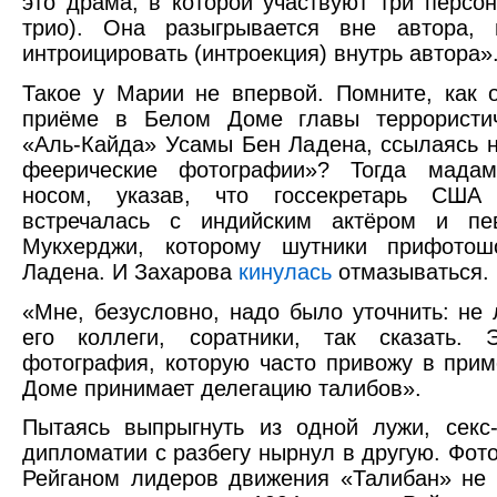
это драма, в которой участвуют три персон
трио). Она разыгрывается вне автора,
интроицировать (интроекция) внутрь автора»
Такое у Марии не впервой. Помните, как 
приёме в Белом Доме главы террористич
«Аль-Кайда» Усамы Бен Ладена, ссылаясь н
феерические фотографии»? Тогда мадам
носом, указав, что госсекретарь США
встречалась с индийским актёром и п
Мукхерджи, которому шутники прифотош
Ладена. И Захарова
кинулась
отмазываться.
«Мне, безусловно, надо было уточнить: не
его коллеги, соратники, так сказать.
фотография, которую часто привожу в прим
Доме принимает делегацию талибов».
Пытаясь выпрыгнуть из одной лужи, секс
дипломатии с разбегу нырнул в другую. Фо
Рейганом лидеров движения «Талибан» не 