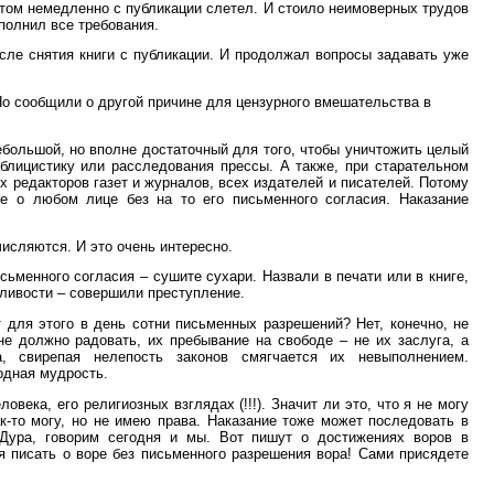
й том немедленно с публикации слетел. И стоило неимоверных трудов
ыполнил все требования.
сле снятия книги с публикации. И продолжал вопросы задавать уже
Но сообщили о другой причине для цензурного вмешательства в
ебольшой, но вполне достаточный для того, чтобы уничтожить целый
блицистику или расследования прессы. А также, при старательном
х редакторов газет и журналов, всех издателей и писателей. Потому
е о любом лице без на то его письменного согласия. Наказание
исляются. И это очень интересно.
сьменного согласия – сушите сухари. Назвали в печати или в книге,
жливости – совершили преступление.
 для этого в день сотни письменных разрешений? Нет, конечно, не
не должно радовать, их пребывание на свободе – не их заслуга, а
а, свирепая нелепость законов смягчается их невыполнением.
одная мудрость.
века, его религиозных взглядах (!!!). Значит ли это, что я не могу
-то могу, но не имею права. Наказание тоже может последовать в
 Дура, говорим сегодня и мы. Вот пишут о достижениях воров в
зя писать о воре без письменного разрешения вора! Сами присядете