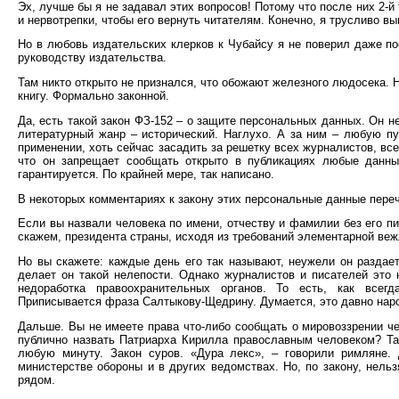
Эх, лучше бы я не задавал этих вопросов! Потому что после них 2-
и нервотрепки, чтобы его вернуть читателям. Конечно, я трусливо в
Но в любовь издательских клерков к Чубайсу я не поверил даже по
руководству издательства.
Там никто открыто не признался, что обожают железного людосека. 
книгу. Формально законной.
Да, есть такой закон ФЗ-152 – о защите персональных данных. Он н
литературный жанр – исторический. Наглухо. А за ним – любую пу
применении, хоть сейчас засадить за решетку всех журналистов, все
что он запрещает сообщать открыто в публикациях любые данны
гарантируется. По крайней мере, так написано.
В некоторых комментариях к закону этих персональные данные переч
Если вы назвали человека по имени, отчеству и фамилии без его пи
скажем, президента страны, исходя из требований элементарной ве
Но вы скажете: каждые день его так называют, неужели он раздает
делает он такой нелепости. Однако журналистов и писателей это 
недоработка правоохранительных органов. То есть, как всегд
Приписывается фраза Салтыкову-Щедрину. Думается, это давно нар
Дальше. Вы не имеете права что-либо сообщать о мировоззрении чело
публично назвать Патриарха Кирилла православным человеком? Так
любую минуту. Закон суров. «Дура лекс», – говорили римляне.
министерстве обороны и в других ведомствах. Но, по закону, нель
рядом.