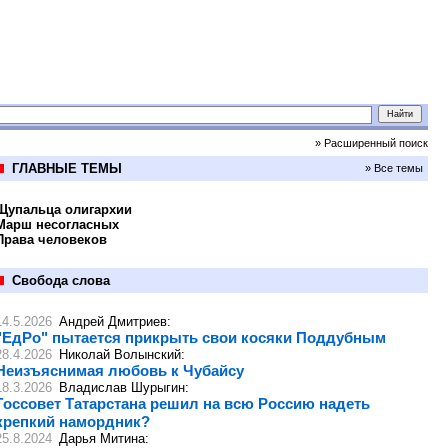
» Расширенный поиск
ГЛАВНЫЕ ТЕМЫ
» Все темы
Щупальца олигархии
Марш несогласных
Права человеков
Свобода слова
14.5.2026
Андрей Дмитриев
:
"ЕдРо" пытается прикрыть свои косяки Поддубным
28.4.2026
Николай Волынский
:
Неизъяснимая любовь к Чубайсу
18.3.2026
Владислав Шурыгин
:
Госсовет Татарстана решил на всю Россию надеть
крепкий намордник?
25.8.2024
Дарья Митина
: