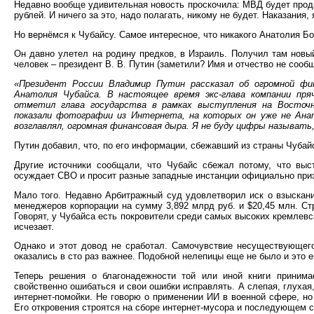
Недавно вообще удивительная новость проскочила: МВД будет прода
рублей. И ничего за это, надо полагать, никому не будет. Наказания, 
Но вернёмся к Чубайсу. Самое интересное, что никакого Анатолия Б
Он давно улетел на родину предков, в Израиль. Получил там новы
человек – президент В. В. Путин (заметили? Имя и отчество не сооб
«Президент России Владимир Путин рассказал об огромной фин
Анатолия Чубайса. В настоящее время экс-глава компании пря
отметил глава государства в рамках выступления на Восточ
показали фотографии из Интернета, на которых он уже не Ана
возглавлял, огромная финансовая дыра. Я не буду цифры называт
Путин добавил, что, по его информации, сбежавший из страны Чубай
Другие источники сообщали, что Чубайс сбежал потому, что выс
осуждает СВО и просит разные западные инстанции официально приз
Мало того. Недавно Арбитражный суд удовлетворил иск о взыскан
менеджеров корпорации на сумму 3,892 млрд руб. и $20,45 млн. Стр
Говорят, у Чубайса есть покровители среди самых высоких кремлевск
исчезает.
Однако и этот довод не сработал. Самочувствие несуществующего
оказались в сто раз важнее. Подобной нелепицы еще не было и это 
Теперь решения о благонадежности той или иной книги принима
свойственно ошибаться и свои ошибки исправлять. А слепая, глухая
интернет-помойки. Не говорю о применении ИИ в военной сфере, но 
Его откровения строятся на сборе интернет-мусора и последующем с