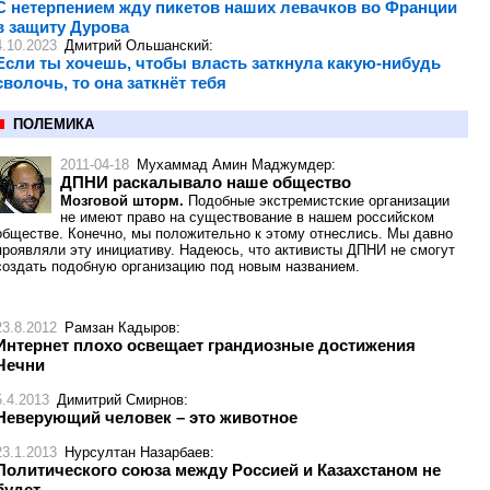
С нетерпением жду пикетов наших левачков во Франции
в защиту Дурова
4.10.2023
Дмитрий Ольшанский
:
Если ты хочешь, чтобы власть заткнула какую-нибудь
сволочь, то она заткнёт тебя
ПОЛЕМИКА
2011-04-18
Мухаммад Амин Маджумдер
:
ДПНИ раскалывало наше общество
Мозговой шторм.
Подобные экстремистские организации
не имеют право на существование в нашем российском
обществе. Конечно, мы положительно к этому отнеслись. Мы давно
проявляли эту инициативу. Надеюсь, что активисты ДПНИ не смогут
создать подобную организацию под новым названием.
23.8.2012
Рамзан Кадыров
:
Интернет плохо освещает грандиозные достижения
Чечни
5.4.2013
Димитрий Смирнов
:
Неверующий человек – это животное
23.1.2013
Нурсултан Назарбаев
:
Политического союза между Россией и Казахстаном не
будет