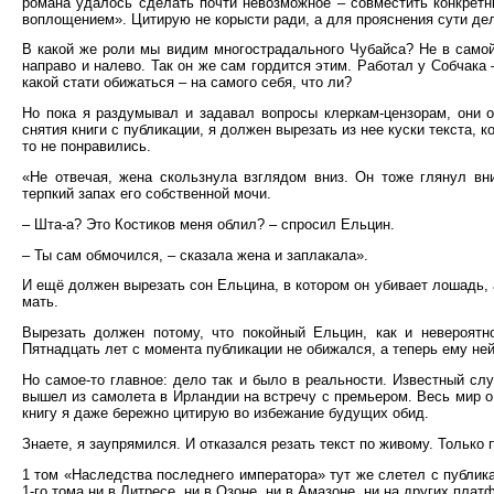
романа удалось сделать почти невозможное – совместить конкрет
воплощением». Цитирую не корысти ради, а для прояснения сути де
В какой же роли мы видим многострадального Чубайса? Не в самой 
направо и налево. Так он же сам гордится этим. Работал у Собчака 
какой стати обижаться – на самого себя, что ли?
Но пока я раздумывал и задавал вопросы клеркам-цензорам, они о
снятия книги с публикации, я должен вырезать из нее куски текста, 
то не понравились.
«Не отвечая, жена скользнула взглядом вниз. Он тоже глянул в
терпкий запах его собственной мочи.
– Шта-а? Это Костиков меня облил? – спросил Ельцин.
– Ты сам обмочился, – сказала жена и заплакала».
И ещё должен вырезать сон Ельцина, в котором он убивает лошадь,
мать.
Вырезать должен потому, что покойный Ельцин, как и невероятно
Пятнадцать лет с момента публикации не обижался, а теперь ему ней
Но самое-то главное: дело так и было в реальности. Известный слу
вышел из самолета в Ирландии на встречу с премьером. Весь мир о
книгу я даже бережно цитирую во избежание будущих обид.
Знаете, я заупрямился. И отказался резать текст по живому. Тольк
1 том «Наследства последнего императора» тут же слетел с публика
1-го тома ни в Литресе, ни в Озоне, ни в Амазоне, ни на других пла