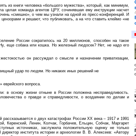
лять из книги человека «большого мужества», который, как минимум,
ла целая команда агентов ЦРУ, сочинявшая ему инструкции насчет
очень «смешно», о чем мы узнали на одной из пресс-конференций. И
 цензорами и решают, что публиковать, а на что ставить клеймо «не
селение России сократилось на 20 миллионов, способен на такое
 Ну, еще собака или кошка. Но железный людосек? Нет, не надо его
жестокостью он рассуждал о смысле и назначении приватизации,
вищный удар по людям. Но никаких иных решений не
» еврейского вопроса.
ли: в основу жизни отныне в России положена несправедливость.
еловечества о правде и справедливости, о воздаянии по делам и
й рассказывается о двух катастрофах России ХХ века – 1917 и 1991
ой, Керенский, Ленин, Колчак, Горбачев, Ельцин, Собчак, Маргарет
ступных источниках, заслужила положительную оценку не только
 директор института истории и археологии В. В. Алексеев: «Автору