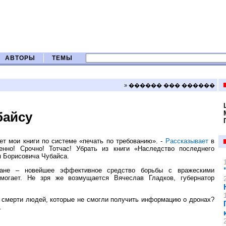
АВТОРЫ
ТЕМЫ
» ������ ��� ������
байсу
ет мои книги по системе «печать по требованию». -
Рассказывает
в
нно! Срочно! Тотчас! Убрать из книги «Наследство последнего
я Борисовича Чубайса.
мане – новейшее эффективное средство борьбы с вражескими
могает. Не зря же возмущается Вячеслав Гладков, губернатор
за смерти людей, которые не смогли получить информацию о дронах?
.