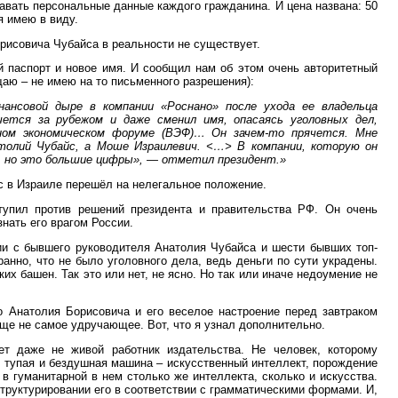
вать персональные данные каждого гражданина. И цена названа: 50
я имею в виду.
орисовича Чубайса в реальности не существует.
й паспорт и новое имя. И сообщил нам об этом очень авторитетный
щаю – не имею на то письменного разрешения):
ансовой дыре в компании «Роснано» после ухода ее владельца
чется за рубежом и даже сменил имя, опасаясь уголовных дел,
ном экономическом форуме (ВЭФ)… Он зачем-то прячется. Мне
толий Чубайс, а Моше Израилевич. <…> В компании, которую он
ь, но это большие цифры», — отметил президент.»
с в Израиле перешёл на нелегальное положение.
тупил против решений президента и правительства РФ. Он очень
нать его врагом России.
ии с бывшего руководителя Анатолия Чубайса и шести бывших топ-
анно, что не было уголовного дела, ведь деньги по сути украдены.
их башен. Так это или нет, не ясно. Но так или иначе недоумение не
 Анатолия Борисовича и его веселое настроение перед завтраком
еще не самое удручающее. Вот, что я узнал дополнительно.
ет даже не живой работник издательства. Не человек, которому
, тупая и бездушная машина – искусственный интеллект, порождение
в гуманитарной в нем столько же интеллекта, сколько и искусства.
труктурировании его в соответствии с грамматическими формами. И,