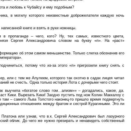
ота и любовь к Чубайсу и ему подобным?
йника, в могилу которого неизвестные доброжелатели каждую ночь
 написанной книге и взять в руки ножницы.
 в пропаганде – чего, кого? Ну, тех самых, известного цвета,
князя Сергея Александровича словом на букву «п». На «раст»
нформацию об этом самом меньшинстве. Только слегка обозначив его
императора».
одчиниться, потому что из-за этого «п» пригрозили книгу снять с
ер, или с тем же Апулеем, которого так охотно в садах лицея читал
аний не счесть. Одна только история Лота с дочерьми чего стоит.
к выучила «богатое слово гом…ализм»» – догадались, какое, да.
аст Кики. Вырезать Кики! Заодно пустить под нож Колин Маккалоу с
 там – самого Льва Толстого наконец-то пришло время подвергнуть
адиционных отношениях между братом и сестрой Курагиными. Это ли
 Платона или узнав, что в.к. Сергей Александрович был лазурного
ский облик. До чего же нужно презирать и ненавидеть собственный