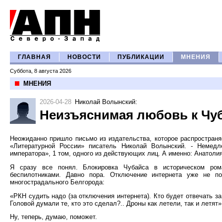
ГЛАВНАЯ
НОВОСТИ
ПУБЛИКАЦИИ
МНЕНИЯ
Суббота, 8 августа 2026
МНЕНИЯ
2026-04-28
Николай Волынский
:
Неизъяснимая любовь к Чу
Неожиданно пришло письмо из издательства, которое распространя
«Литературной России» писатель Николай Волынский. - Немедле
императора», 1 том, одного из действующих лиц. А именно: Анатоли
Я сразу все понял. Блокировка Чубайса в историческом ро
беспилотниками. Давно пора. Отключение интернета уже не по
многострадального Белгорода:
«РКН судить надо (за отключения интернета). Кто будет отвечать 
Головой думали те, кто это сделал?.. Дроны как летели, так и летят»
Ну, теперь, думаю, поможет.