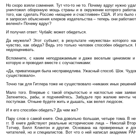
Но скоро взяли сомнения. Тут что-то не то. Почему вдруг нужно уда
уничтожил оборонную мощь страны и в окружении которого работа
того, как сделать Россию «мощнее и счастливее» США. И это было 
я запросил объяснения клерков издательства – теперь они работают
велено!» Почему вдруг?
И получил ответ: Чубайс может обидеться.
Да неужели? Этот субъект, в результате «мужества» которого на
чувство, как обида? Ведь это только человек способен обидеться.
недооценивать.
Вспомните, с каким неподражаемым и даже веселым цинизмом и 
которую и проводил вместе с соучастниками:
«Да, приватизация была несправедлива. Ужасный способ. Шок. Чудо
существовало».
Точно так для Гитлера тоже не существовало «никаких иных решений
Мало того. Впервые с такой открытостью и наглостью нам заяви
Заткнитесь, рабы, и подчиняйтесь. Забудьте про жалкие мечты ч
поступкам. Отныне будете жить и дышать, как велел людосек.
И я его способен обидеть? Да чем же?
Пару слов о самой книге. Она довольно большая, четыре тома. В не
гг. В книге действуют реальные исторические лица – Николай Втор
Тэтчер, Билл Клинтон и другие. Основана на проверенных и до
читателей, но и специалистов. Вот что о ней написал академик РАН