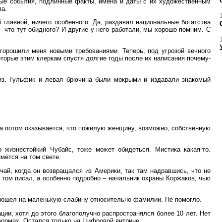
ные события, подлинные факты, имена и даты с их художественным
ла.
главной, ничего особенного. Да, раздавал национальные богатства
– что тут обидного? И другие у него работали, мы хорошо помним. С
горошили меня новыми требованиями. Теперь, под угрозой вечного
которые этим клеркам спустя долгие годы после их написания почему-
низ. Гульфик и левая брючина были мокрыми и издавали знакомый
 а потом оказывается, что пожилую женщину, возможно, собственную
 жизнестойкий Чубайс, тоже может обидеться. Мистика какая-то.
мётся на том свете.
чай, когда он возвращался из Америки, так там надравшись, что не
 том писал, а особенно подробно – начальник охраны Коржаков, чью
о пошел на маленькую слабину относительно фамилии. Не помогло.
ции, хотя до этого благополучно распространялся более 10 лет. Нет
тформах. Остался только на Цифровой витрине.