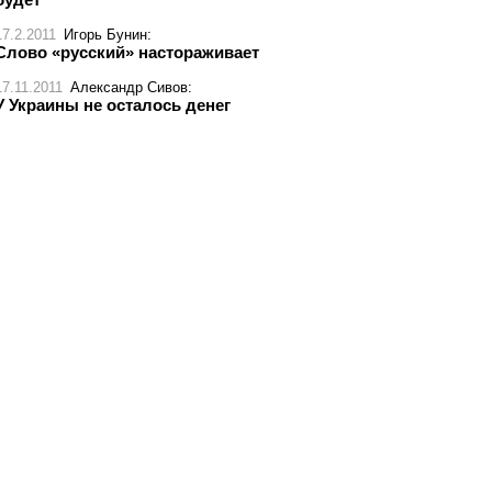
17.2.2011
Игорь Бунин
:
Слово «русский» настораживает
17.11.2011
Александр Сивов
:
У Украины не осталось денег