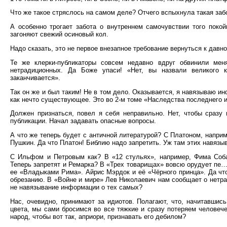
Что же такое стряслось на самом деле? Отчего вспыхнула такая заб
А особенно трогает забота о внутреннем самочувствии того поко
загоняют свежий осиновый кол.
Надо сказать, это не первое внезапное требование вернуться к давно
Те же клерки-публикаторы совсем недавно вдруг обвинили меня
нетрадиционных. Да Боже упаси! «Нет, вы назвали великого 
заканчивается».
Так он же и был таким! Не в том дело. Оказывается, я навязываю и
как нечто существующее. Это во 2-м томе «Наследства последнего 
Должен признаться, повел я себя неправильно. Нет, чтобы сразу п
публикации. Начал задавать опасные вопросы.
А что же теперь будет с античной литературой? С Платоном, наприм
Пушкин. Да что Платон! Библию надо запретить. Уж там этих навязыв
С Ильфом и Петровым как? В «12 стульях», например, Фима Соба
Теперь запретят и Ремарка? В «Трех товарищах» вовсю орудует пе…
ее «Владыками Рима». Айрис Мэрдок и её «Чёрного принца». Да что
обрезанию. В «Войне и мире» Лев Николаевич нам сообщает о нетр
не навязывание информации о тех самых?
Нас, очевидно, принимают за идиотов. Полагают, что, начитавшись
цвета, мы сами бросимся во все тяжкие и сразу потеряем человече
народ, чтобы вот так, априори, признавать его дебилом?