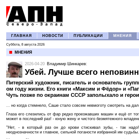
ГЛАВНАЯ
НОВОСТИ
ПУБЛИКАЦИИ
МНЕНИЯ
Суббота, 8 августа 2026
МНЕНИЯ
2026-04-20
Владимир Шинкарев
:
Убей. Лучше всего неповинн
Питерский художник, писатель и основатель груп
ом году жизни. Его книги «Максим и Фёдор» и «Па
Чуть позже по окраинам СССР заполыхало и геро
... но когда стемнело, Саше стало совсем невмоготу смотреть на дал
Глаза его слезились от фар редко проезжавших машин и ещё от того
может в последний раз! - юную жену и чистого безмятежного младен
"Нет, - в который раз он до крови стискивал зубы, - так надо!
неоднозначности и главное, сильной поганости избранной им судьбы.