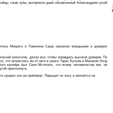
. Бойцы, сжав зубы, вытерпели даже объявленный Александром сухой
антюху Мокрого и Томилина Саша назначил взводными и доверил
ческий алкоголик, делал все, чтобы оправдать высокое доверие. По
а, что затряслись бы от него в ужасе Тарас Бульба и Малахия Уолд
ого калибра был Сеня Мститель, что всему человечеству мог, не
угой прихлопнуть.
то срывал зло на грибниках. Порыщет по лесу и наткнётся на