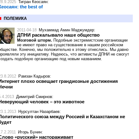
28.9.2025
Тигран Кеосаян
:
Кеосаян: the best of
ПОЛЕМИКА
2011-04-18
Мухаммад Амин Маджумдер
:
ДПНИ раскалывало наше общество
Мозговой шторм.
Подобные экстремистские организации
не имеют право на существование в нашем российском
обществе. Конечно, мы положительно к этому отнеслись. Мы давно
проявляли эту инициативу. Надеюсь, что активисты ДПНИ не смогут
создать подобную организацию под новым названием.
23.8.2012
Рамзан Кадыров
:
Интернет плохо освещает грандиозные достижения
Чечни
5.4.2013
Димитрий Смирнов
:
Неверующий человек – это животное
23.1.2013
Нурсултан Назарбаев
:
Политического союза между Россией и Казахстаном не
будет
17.2.2011
Игорь Бунин
:
Слово «русский» настораживает