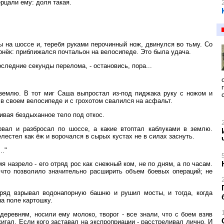
ерцали ему: доля такая.
 на шоссе и, теребя руками перочинный нож, двинулся во тьму. Со
онёк: приближался почтальон на велосипеде. Это была удача.
следние секунды перелома, - остановись, пора...
 землю. В тот миг Саша выпростал из-под пиджака руку с ножом и
я в своем велосипеде и с грохотом свалился на асфальт.
ивая бездыханное тело под откос.
рвал и разбросал по шоссе, а какие втоптал каблуками в землю.
лестел как ёж и ворочался в сырых кустах не в силах заснуть.
.."
 назрело - его отряд рос как снежный ком, не по дням, а по часам.
 что позволило значительно расширить объем боевых операций; не
ряд взрывал водонапорную башню и рушил мосты, и тогда, когда
а поле картошку.
деревням, носили ему молоко, творог - все знали, что с боем взяв
игал. Если кого заставал на экспроприации - расстреливал лично. И