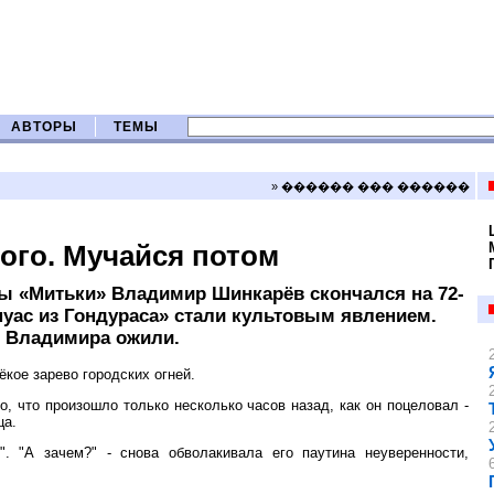
АВТОРЫ
ТЕМЫ
» ������ ��� ������
ого. Мучайся потом
пы «Митьки» Владимир Шинкарёв скончался на 72-
пуас из Гондураса» стали культовым явлением.
и Владимира ожили.
ёкое зарево городских огней.
, что произошло только несколько часов назад, как он поцеловал -
ца.
". "А зачем?" - снова обволакивала его паутина неуверенности,