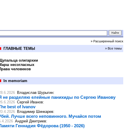
» Расширенный поиск
ГЛАВНЫЕ ТЕМЫ
» Все темы
Щупальца олигархии
Марш несогласных
Права человеков
In memoriam
28.6.2026
Владислав Шурыгин
:
Я не разделяю елейные панихиды по Сергею Иванову
26.6.2026
Сергей Иванов
:
The best of Ivanov
20.4.2026
Владимир Шинкарев
:
Убей. Лучше всего неповинного. Мучайся потом
6.4.2026
Андрей Дмитриев
:
Памяти Геннадия Фёдорова (1950 - 2026)