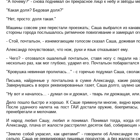
"А почему?" - снова поднимал он прекрасное лицо к небу и звёзды м
"Какая доля? Бедовая доля?"
"Нет, просто: доля такая."
Машины совсем уже перестали проезжать; Саша выбрался из канавы
стороны города послышалось ритмичное повизгивание и замерцал ог
- Стой, почтальон, - изнемогающим голосом сказал Саша, доживая по
Александр почувствовал, что нож, руки и язык отказывают ему.
- Чего? - отозвался ошалелый почтальон, ставя ногу с педали на
несколько раз, как мог глубоко, ударил его. Почтальон побарахталс
"Кровушка невинная пролилась..." - с горечью подумал Саша, сволак
Письма, найденные у почтальона в сумке Александр, какие разо
Завернувшись в ворох реквизированных газет, Саша долго, шумно ше
"Ну вот и началось... - думал он и дрожал, - тварь ли дрожащая, или.
Дело пошло быстро и хорошо. К Саше примкнули многие, видно время
После удачного налета на пост ГАИ достали оружие, боеприпасы,
пренебрегали и мелочами.
И народ любил Сашу, любил и понимал. Понимал тогда, когда от
Александр, плача от жалости расстрелял десяток баб, собирающих н
"Землю собой украсил, как цветами!" - говорили об Александре по 
сельпо, Саша не реквизировал пищевых продуктов, а без жалости сж