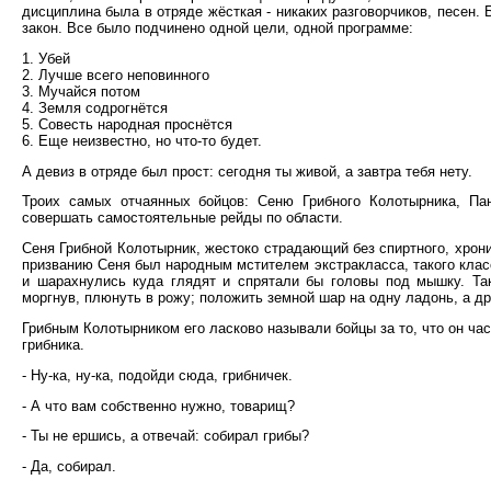
дисциплина была в отряде жёсткая - никаких разговорчиков, песен
закон. Все было подчинено одной цели, одной программе:
1. Убей
2. Лучше всего неповинного
3. Мучайся потом
4. Земля содрогнётся
5. Совесть народная проснётся
6. Еще неизвестно, но что-то будет.
А девиз в отряде был прост: сегодня ты живой, а завтра тебя нету.
Троих самых отчаянных бойцов: Сеню Грибного Колотырника, П
совершать самостоятельные рейды по области.
Сеня Грибной Колотырник, жестоко страдающий без спиртного, хрони
призванию Сеня был народным мстителем экстракласса, такого класс
и шарахнулись куда глядят и спрятали бы головы под мышку. Так
моргнув, плюнуть в рожу; положить земной шар на одну ладонь, а др
Грибным Колотырником его ласково называли бойцы за то, что он час
грибника.
- Ну-ка, ну-ка, подойди сюда, грибничек.
- А что вам собственно нужно, товарищ?
- Ты не ершись, а отвечай: собирал грибы?
- Да, собирал.