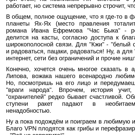
работает, но система непрерывно строчит, что
В общем, полное ощущение, что я где-то в 
планеты Ях-Ях (место правления тотали
романа Ивана Ефремова "Час Быка" - ре
делится на касты, согласно доступа к бла
широкополосной связи. Для "Кжи" - "белый 
и радоваться, пацаки, радоваться! Ну, а для
интернет, сети без ограничений и прочие ништ
Конечно, хочется очень многое сказать в 
Липова, вожака нашего всенародно любим
Но, посмотришь на его лицо и передумае
"враги народа". Впрочем, история учит,
"охранителей" редко бывает счастливой. О
ступени ракет падают в необитае
ненадобностью.
Ну а пока подождём и поиграем в любимую иг
Благо VPN плодятся как грибы и перефрази