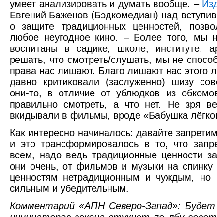
умеет анализировать и думать вообще. –
Из
Евгений Баженов (Бэдкомедиан) над вступи
о защите традиционных ценностей, позв
любое неугодное кино. – Более того, мы 
воспитаны в садике, школе, институте, 
решать, что смотреть/слушать, мы не способн
права нас лишают. Благо лишают нас этого л
давно критиковали (заслуженно) шизу сов
они-то, в отличие от ублюдков из обкомов
правильно смотреть, а что нет. Не зря ве
вкидывали в фильмы, вроде «Бабушка лёгког
Как интересно начиналось: давайте запретим 
и это трансформировалось в то, что зап
всем, надо ведь традиционные ценности за
они очень, от фильмов и музыки на спинку
ценностям нетрадиционным и чуждым, но 
сильным и убедительным.
Комментарий «АПН Северо-Запад»: Будет 
инициаторов закона стукнет по лбу совет