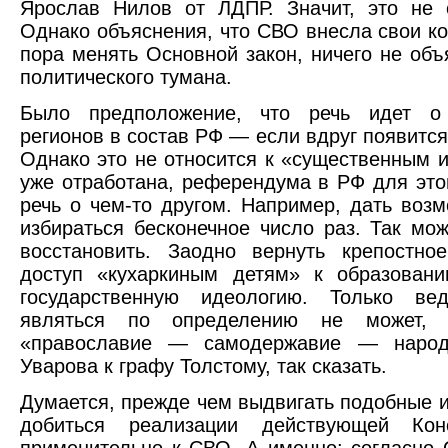
Ярослав Нилов от ЛДПР. Значит, это не 
Однако объяснения, что СВО внесла свои к
пора менять Основной закон, ничего не объ
политического тумана.
Было предположение, что речь идет о
регионов в состав РФ — если вдруг появится
Однако это не относится к «существенным 
уже отработана, референдума в РФ для этог
речь о чем-то другом. Например, дать воз
избираться бесконечное число раз. Так мо
восстановить. Заодно вернуть крепостно
доступ «кухаркиным детям» к образовани
государственную идеологию. Только ве
являться по определению не может, 
«православие — самодержавие — народ
Уварова к графу Толстому, так сказать.
Думается, прежде чем выдвигать подобные 
добиться реализации действующей Кон
применительно к СВО. А именно: согласно 