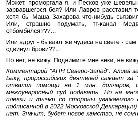
Может, проморгала я, и Песков уже шевель
зарвавшегося бея? Или Лавров расставил то
хотя бы Маша Захарова что-нибудь сьязви
Или, страшно подумать, тг-канал Медв
отбомбился???...
Или вдруг - бывают же чудеса на свете - са
сдвинул брови??...
Но нет, не вижу. Поднимите мне веки, не виж
Комментарий "АПН Северо-Запад": Алиев за
Баку, пророссийских деятелей сажает за 
отвалил помощи на 1 млн. долларов, 
международный суд подавать. Но на мног
плевки и тычки со стороны уважаемого с
подписанной в 2022 Московской Декларации
нет. Значит, будет новое хамство, не сом