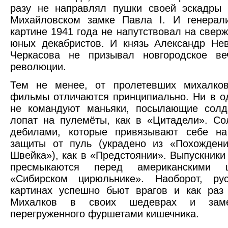
разу не направлял пушки своей эскадры 
Михайловском замке Павла I. И генерал
картине 1941 года не напутствовал на све
юных декабристов. И князь Александр Не
Черкасова не призывал новгородское ве
революции.
Тем не менее, от пролетевших михалков
фильмы отличаются принципиально. Ни в о
не командуют маньяки, посылающие солд
лопат на пулемёты, как в «Цитадели». С
дебилами, которые привязывают себе н
защиты от пуль (украдено из «Похождени
Швейка»), как в «Предстоянии». Выпускник
пресмыкаются перед американскими
«Сибирском цирюльнике». Наоборот, ру
картинах успешно бьют врагов и как раз
Михалков в своих шедеврах и зам
перегруженного фуршетами кишечника.