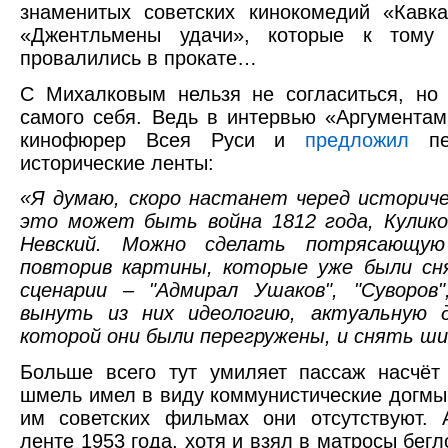
знаменитых советских кинокомедий «Кавк
«Джентльмены удачи», которые к тому 
провалились в прокате…
С Михалковым нельзя не согласиться, но
самого себя. Ведь в интервью «Аргумента
кинофюрер Всея Руси и
предложил
пер
исторические ленты:
«Я думаю, скоро настанет черед историче
это может быть война 1812 года, Кулико
Невский. Можно сделать потрясающую
повторив картины, которые уже были с
сценарии – "Адмирал Ушаков", "Суворов"
вынуть из них идеологию, актуальную 
которой они были перегружены, и снять ш
Больше всего тут умиляет пассаж насчёт
шмель имел в виду коммунистические догмы
им советских фильмах они отсутствуют.
ленте 1953 года, хотя и взял в матросы бегл