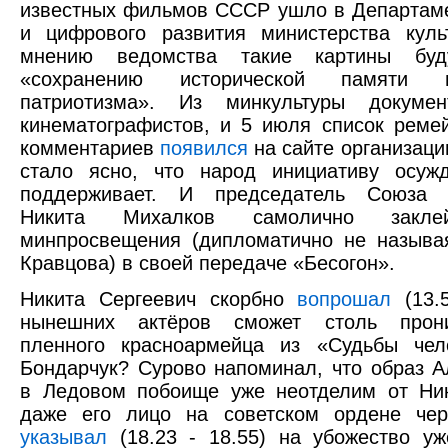
известных фильмов СССР ушло в Департам
и цифрового развития министерства кул
мнению ведомства такие картины буду
«сохранению исторической памяти
патриотизма». Из минкультуры докум
кинематографистов, и 5 июля список ремей
комментариев
появился
на сайте организаци
стало ясно, что народ инициативу осуж
поддерживает. И председатель Союза К
Никита Михалков самолично закле
минпросвещения (дипломатично не называя
Кравцова) в своей передаче «Бесогон».
Никита Сергеевич скорбно
вопрошал
(13.5
нынешних актёров сможет столь прони
пленного красноармейца из «Судьбы чел
Бондарчук? Сурово напоминал, что образ А
в Ледовом побоище уже неотделим от Ник
даже его лицо на советском ордене черк
указывал
(18.23 - 18.55) на убожество у