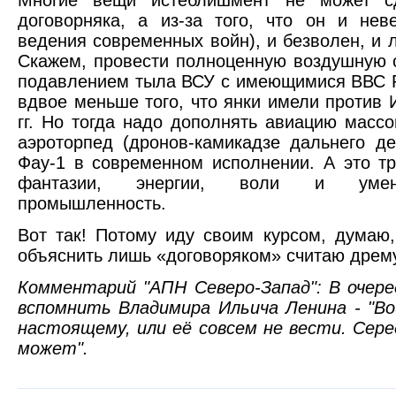
Многие вещи истеблишмент не может с
договорняка, а из-за того, что он и нев
ведения современных войн), и безволен, и
Скажем, провести полноценную воздушную
подавлением тыла ВСУ с имеющимися ВВС 
вдвое меньше того, что янки имели против 
гг. Но тогда надо дополнять авиацию масс
аэроторпед (дронов-камикадзе дальнего де
Фау-1 в современном исполнении. А это т
фантазии, энергии, воли и умени
промышленность.
Вот так! Потому иду своим курсом, думаю,
объяснить лишь «договоряком» считаю дрем
Комментарий "АПН Северо-Запад": В очер
вспомнить Владимира Ильича Ленина - "Во
настоящему, или её совсем не вести. Се
может".