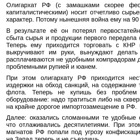
Олигархат РФ (с замашками скорее фео
капиталистическими) носит отчетливо сырь
характер. Потому нынешняя война ему на 90
В результате её он потерял первостатей
сбыта сырья и продукции первого передела
Теперь ему приходится торговать с КНР 
выкручивают им руки, вынуждают делать
расплачиваются не удобными компрадорам д
проблемными рупией и юанем.
При этом олигархату РФ приходится нес
издержки на обход санкций, на содержание 
флота. Теперь не купишь без проблем 
оборудование: надо тратиться либо на сквер
на крайне дорогое импортозамещение в РФ.
Далее: оказались сломанными те удобные
что отлаживались десятилетиями. При это
магнатов РФ попали под угрозу конфискаци
на Запад теперь и не съездишь.