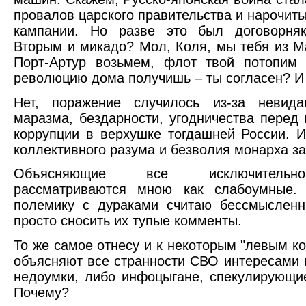
провалов царского правительства и нарочит
кампании. Но разве это был договорня
Вторым и микадо? Мол, Коля, мы тебя из 
Порт-Артур возьмем, флот твой потопим
революцию дома получишь – ты согласен? И 
Нет, поражение случилось из-за невида
маразма, бездарности, угодничества перед
коррупции в верхушке тогдашней России. И
коллективного разума и безволия монарха з
Объясняющие все исключительно
рассматриваются мною как слабоумные.
полемику с дураками считаю бессмысленн
просто сносить их тупые комменты.
То же самое отнесу и к некоторым "левым к
объясняют все странности СВО интересами 
недоумки, либо инфоцыгане, спекулирующие
Почему?