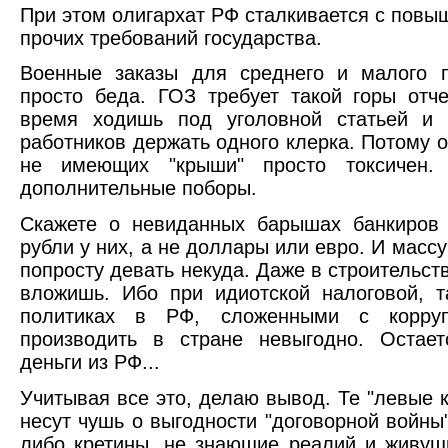
При этом олигархат РФ сталкивается с повы
прочих требований государства.
Военные заказы для среднего и малого п
просто беда. ГОЗ требует такой горы отче
время ходишь под уголовной статьей и
работников держать одного клерка. Потому 
не имеющих "крыши" просто токсичен.
дополнительные поборы.
Скажете о невиданных барышах банкиров 
рубли у них, а не доллары или евро. И масс
попросту девать некуда. Даже в строительст
вложишь. Ибо при идиотской налоговой, 
политиках в РФ, сложенными с коррупц
производить в стране невыгодно. Остает
деньги из РФ...
Учитывая все это, делаю вывод. Те "левые 
несут чушь о выгодности "договорной войны
либо кретины, не знающие реалий и живу