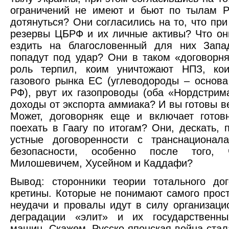
ограничений не имеют и бьют по тылам Р
дотянуться? Они согласились на то, что при
резервы ЦБРФ и их личные активы? Что он
ездить на благословенный для них Зап
попадут под удар? Они в таком «договорня
роль терпил, коим уничтожают НПЗ, ко
газового рынка ЕС (углеводороды – основа
РФ), рвут их газопроводы (оба «Нордстрим
доходы от экспорта аммиака? И вы готовы в
Может, договорняк еще и включает готов
поехать в Гаагу по итогам? Они, дескать, 
устные договоренности с транснационал
безопасности, особенно после того,
Милошевичем, Хусейном и Каддафи?
Вывод: сторонники теории тотального до
кретины. Которые не понимают самого прост
неудачи и провалы идут в силу организаци
деградации «элит» и их государственны
машин. Скажем, Русско-японская война ста