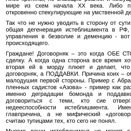
мире из схем начала ХХ века. Либо пр
откровенно спекулирующие на умственной де
Так что не нужно уводить в сторону от сути
общая дегенерация истеблишмента в РФ,
управления в безволие и деменцию - вот
происходящего.
Граждане! Договорняк – это когда ОБЕ 
сделку. А когда одна сторона все время хо
вторая ей в морду плюет и делает, что
договорняк, а ПОДДАВКИ. Причина коих – о
малодушия первой стороны. Пример с Абр
пленных садистов «Азова» - пример как ра
именно деградации бомонда и поддавк
договориться с теми, кто сие отверг
недееспособности истеблишмента. И
главпричина, а не мифический «договор
считаю тупицами тех, кто сего не понял.