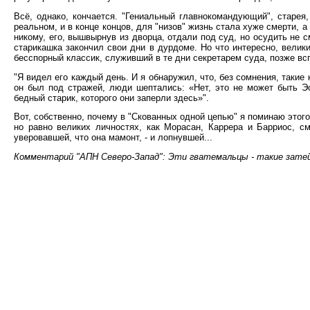
Всё, однако, кончается. "Гениальный главнокомандующий", старея
реальном, и в конце концов, для "низов" жизнь стала хуже смерти, 
никому, его, вышвырнув из дворца, отдали под суд, но осудить не с
старикашка закончил свои дни в дурдоме. Но что интересно, велик
бесспорный классик, служивший в те дни секретарем суда, позже вс
"Я видел его каждый день. И я обнаружил, что, без сомнения, такие
он был под стражей, люди шептались: «Нет, это не может быть Э
бедный старик, которого они заперли здесь»".
Вот, собственно, почему в "Скованных одной цепью" я поминаю этого
но равно великих личностях, как Морасан, Каррера и Барриос, с
уверовавшей, что она мамонт, - и лопнувшей...
Комментарий "АПН Северо-Запад": Эти гватемальцы - такие затей