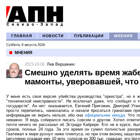
ГЛАВНАЯ
НОВОСТИ
ПУБЛИКАЦИИ
МНЕНИЯ
Суббота, 8 августа 2026
МНЕНИЯ
2023-10-06
Лев Вершинин
:
Смешно уделять время жабе
мамонты, уверовавшей, что
У меня есть своя версия убийства руководства "оркестра", но я
"технической неисправности". Не исключал даже, что сообщат о т
государств". Ан нет: оказывается, Евгений Пригожин, Дмитрий Утки
просто перепились, нанюхались и начали бросаться гранатами пря
информации не верить нельзя, ибо она
официальнее некуда
. Что п
неважно. Я ведь собирался писать совсем о другом. Хотел ответи
почти ничего не рассказал об Эстраде Кабрере. Кто не в курсе, бы
сроков, полных 24 года. За это время он сумел полностью разори
Гватемал в мире рухнул ниже плинтуса, но при этом вконец зашуга
регулярно отдавая ему 10 млн. голосов из 300 тыс. граждан, его бог