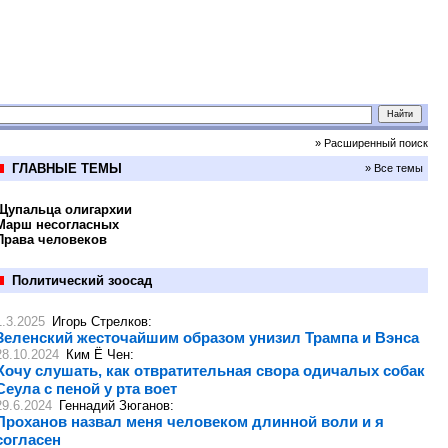
» Расширенный поиск
ГЛАВНЫЕ ТЕМЫ
» Все темы
Щупальца олигархии
Марш несогласных
Права человеков
Политический зоосад
1.3.2025
Игорь Стрелков
:
Зеленский жесточайшим образом унизил Трампа и Вэнса
28.10.2024
Ким Ё Чен
:
Хочу слушать, как отвратительная свора одичалых собак
Сеула с пеной у рта воет
29.6.2024
Геннадий Зюганов
:
Проханов назвал меня человеком длинной воли и я
согласен