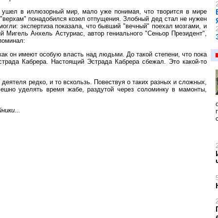
, ушел в иллюзорный мир, мало уже понимая, что творится в мире
а "верхам" понадобился козел отпущения. Злобный дед стал не нужен
могли: экспертиза показала, что бывший "вечный" поехал мозгами, и
ий Мигель Анхель Астуриас, автор гениального "Сеньор Президент",
поминал:
 как он имеют особую власть над людьми. До такой степени, что пока
страда Кабрера. Настоящий Эстрада Кабрера сбежал. Это какой-то
 деятеля редко, и то вскользь. Повествуя о таких разных и сложных,
мешно уделять время жабе, раздутой через соломинку в мамонты,
ники...