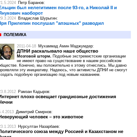
21.5.2024
Петр Баранов
:
Ельцин был нелегитимен после 93-го, а Николай II и
Янукович наоборот
29.3.2024
Владислав Шурыгин
:
Зря Прилепин послушал "апэшных" разводил
ПОЛЕМИКА
2011-04-18
Мухаммад Амин Маджумдер
:
ДПНИ раскалывало наше общество
Мозговой шторм.
Подобные экстремистские организации
не имеют право на существование в нашем российском
обществе. Конечно, мы положительно к этому отнеслись. Мы давно
проявляли эту инициативу. Надеюсь, что активисты ДПНИ не смогут
создать подобную организацию под новым названием.
23.8.2012
Рамзан Кадыров
:
Интернет плохо освещает грандиозные достижения
Чечни
5.4.2013
Димитрий Смирнов
:
Неверующий человек – это животное
23.1.2013
Нурсултан Назарбаев
:
Политического союза между Россией и Казахстаном не
будет