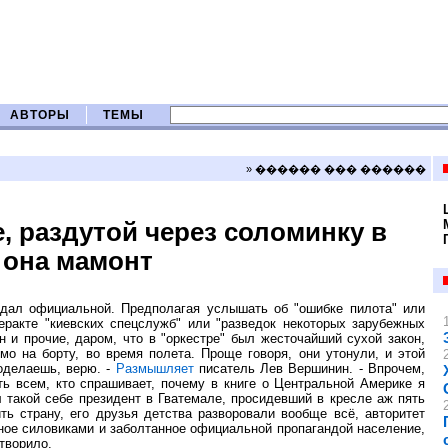
АВТОРЫ
ТЕМЫ
» ������ ��� ������
, раздутой через соломинку в
 она мамонт
 ждал официальной. Предполагая услышать об "ошибке пилота" или
еракте "киевских спецслужб" или "разведок некоторых зарубежных
н и прочие, даром, что в "оркестре" был жесточайший сухой закон,
мо на борту, во время полета. Проще говоря, они утонули, и этой
оделаешь, верю. -
Размышляет
писатель Лев Вершинин. - Впрочем,
ть всем, кто спрашивает, почему в книге о Центральной Америке я
л такой себе президент в Гватемале, просидевший в кресле аж пять
ть страну, его друзья детства разворовали вообще всё, авторитет
нное силовиками и заболтанное официальной пропагандой население,
отворило.