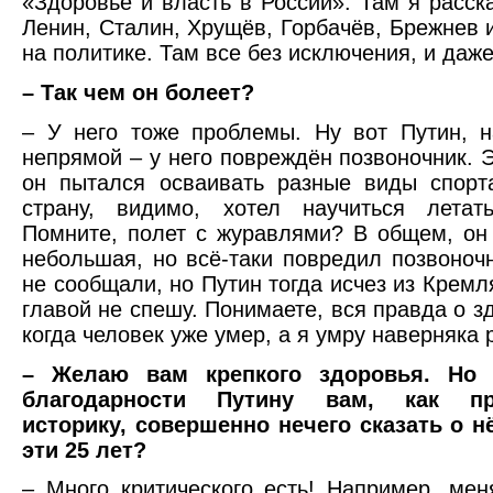
«Здоровье и власть в России». Там я расс
Ленин, Сталин, Хрущёв, Горбачёв, Брежнев и
на политике. Там все без исключения, и даже
– Так чем он болеет?
– У него тоже проблемы. Ну вот Путин, 
непрямой – у него повреждён позвоночник. Э
он пытался осваивать разные виды спорт
страну, видимо, хотел научиться летат
Помните, полет с журавлями? В общем, он
небольшая, но всё-таки повредил позвоноч
не сообщали, но Путин тогда исчез из Кремля
главой не спешу. Понимаете, вся правда о з
когда человек уже умер, а я умру наверняка 
– Желаю вам крепкого здоровья. Но 
благодарности Путину вам, как пр
историку, совершенно нечего сказать о н
эти 25 лет?
– Много критического есть! Например, мен