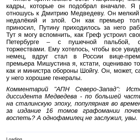
кадры, которые он подобрал вначале. Я 
отношусь к Дмитрию Медведеву. Он мелкий 
недалёкий и злой. Он как премьер тол
приносил, Путину приходилось за него раб
Тут я могу вспомнить, как Греф устроил св
Петербурге – с пушечной пальбой, с
торжествами. Ему хотелось, чтобы все увидел
немец, вдруг стал в России вице-прем
премьера Мишустина я, кстати, оцениваю т
как и министра обороны Шойгу. Он, может, с
у него хорошие генералы.
Комментарий "АПН Северо-Запад": Исто
диссидента Медведева - по большей част
на сталинскую эпоху, популярная во време
за издание 16 томов графомании поч
воспеть? А однофамилец не заслужил, увы.
Loading...