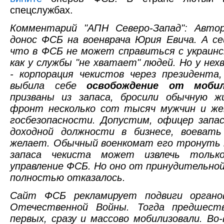
спецслужбах.
Комментарий "АПН Северо-Запад": Авт
донос ФСБ на военврача Юрия Евича. А с
что в ФСБ не может справиться с украин
как у службы "не хватает" людей. Но у не
- корпорация чекистов через президента,
выбила себе
освобождение от мобил
призваны из запаса, бросили обычную ж
фронт несколько сот тысяч мужчин и же
госбезопасности. Допустим, офицер запа
доходной должности в бизнесе, воевать
желает. Обычный военкомат его тронуть 
запаса чекиста может извлечь только
управление ФСБ. Но оно от принудительной
полностью отказалось.
Сайт ФСБ рекламирует подвиги органо
Отечественной Войны. Тогда предшеств
первых, сразу и массово мобилизовали. Во