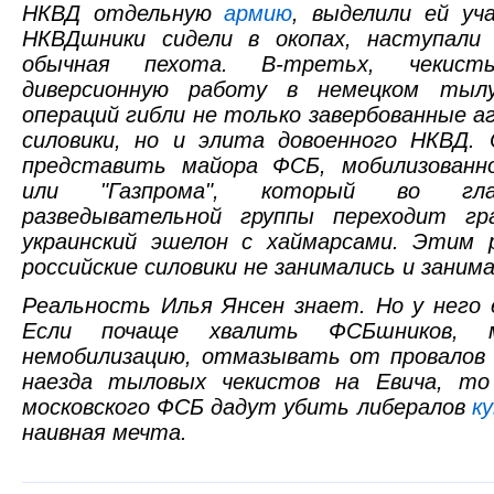
НКВД отдельную
армию
, выделили ей уч
НКВДшники сидели в окопах, наступали 
обычная пехота. В-третьх, чекис
диверсионную работу в немецком тыл
операций гибли не только завербованные 
силовики, но и элита довоенного НКВД. 
представить майора ФСБ, мобилизованн
или "Газпрома", который во глав
разведывательной группы переходит гр
украинский эшелон с хаймарсами. Этим 
российские силовики не занимались и заним
Реальность Илья Янсен знает. Но у него
Если почаще хвалить ФСБшников, 
немобилизацию, отмазывать от провалов 
наезда тыловых чекистов на Евича, т
московского ФСБ дадут убить либералов
к
наивная мечта.