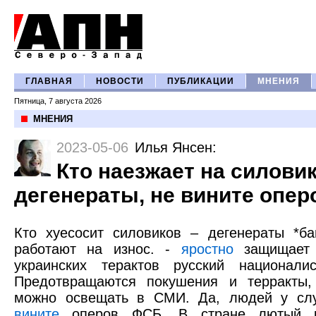
ГЛАВНАЯ
НОВОСТИ
ПУБЛИКАЦИИ
МНЕНИЯ
Пятница, 7 августа 2026
МНЕНИЯ
2023-05-06
Илья Янсен
:
Кто наезжает на силовик
дегенераты, не вините опе
Кто хуесосит силовиков – дегенераты *б
работают на износ. -
яростно
защищает 
украинских терактов русский национал
Предотвращаются покушения и терракты
можно освещать в СМИ. Да, людей у сл
вините
оперов ФСБ. В стране лютый к