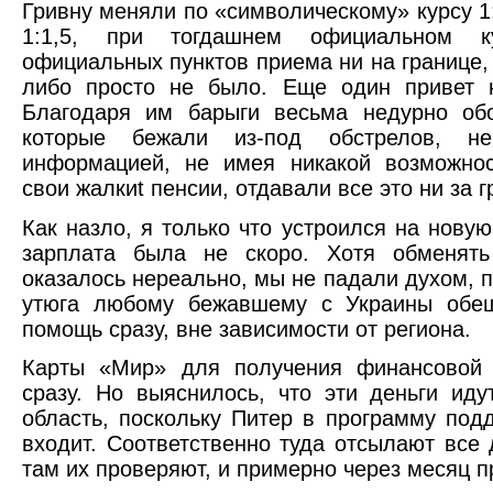
Гривну меняли по «символическому» курсу 1
1:1,5, при тогдашнем официальном к
официальных пунктов приема ни на границе, н
либо просто не было. Еще один привет 
Благодаря им барыги весьма недурно обо
которые бежали из-под обстрелов, н
информацией, не имея никакой возможнос
свои жалкиt пенсии, отдавали все это ни за г
Как назло, я только что устроился на нову
зарплата была не скоро. Хотя обменят
оказалось нереально, мы не падали духом, п
утюга любому бежавшему с Украины обе
помощь сразу, вне зависимости от региона.
Карты «Мир» для получения финансовой
сразу. Но выяснилось, что эти деньги иду
область, поскольку Питер в программу под
входит. Соответственно туда отсылают все
там их проверяют, и примерно через месяц п