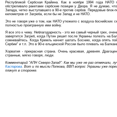
Республикой Сербская Крайина. Как в ноябре 1994 года НАТО 
обстреливало ракетами сербские позиции у Двора. Я не думаю, чт
Запада, четко выступавшего в 90-е против сербов. Передовые блок-
километров от Загреба, если бы не Запад и не НАТО.
Это не говоря уже о том, как НАТО утюжило с воздуха боснийских с
полностью проигранную ими войну.
Я все это к чему. Неблагодарность - это же самый черный грех, оче
завертится Загреб, когда Путин решит после Украины полезть на Ба
сомневайтесь. Когда Кремль начнет шатать Боснию, когда опять по
Сербии" и т.п. Это в 90-е ельцинской России было плевать на Балка
Хорватия - прекрасная страна. Очень красивая, древняя. Драгоц
странные, мягко говоря, люди.
Комментарий "АПН Северо-Запад": Как мы уже не раз отмечали, л
Каспарова
. Вот и по мысли Попкова, ВВП вопрос Украины уже поре
плачут в сторонке.