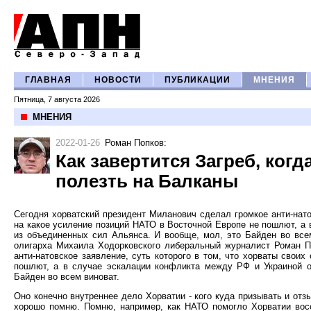
ГЛАВНАЯ
НОВОСТИ
ПУБЛИКАЦИИ
МНЕНИЯ
Пятница, 7 августа 2026
МНЕНИЯ
2022-01-26
Роман Попков
:
Как завертится Загреб, ког
полезть на Балканы
Сегодня хорватский президент Миланович сделал громкое анти-натов
на какое усиление позиций НАТО в Восточной Европе не пошлют, а 
из объединенных сил Альянса. И вообще, мол, это Байден во все
олигарха Михаила Ходорковского либеральный журналист Роман По
анти-натовское заявление, суть которого в том, что хорваты свои
пошлют, а в случае эскалации конфликта между РФ и Украиной о
Байден во всем виноват.
Оно конечно внутреннее дело Хорватии - кого куда призывать и отз
хорошо помню. Помню, например, как НАТО помогло Хорватии восст