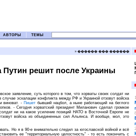
АВТОРЫ
ТЕМЫ
» ������ ��� ������
да Путин решит после Украины
ское заявление, суть которого в том, что хорваты своих солдат ни
в случае эскалации конфликта между РФ и Украиной отзовут войска
м виноват. -
Пишет
бывший нацбол, а ныне работающий на беглого
пков. - Сегодня хорватский президент Миланович сделал громкое
х солдат ни на какое усиление позиций НАТО в Восточной Европе не
тзовут войска из объединенных сил Альянса. И вообще, мол, это
ывать. Но я в 90-е внимательно следил за югославской войной и всё
ановить ее "территориальную целостность" - то есть покончить с