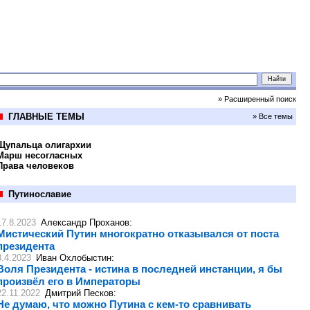
» Расширенный поиск
ГЛАВНЫЕ ТЕМЫ
» Все темы
Щупальца олигархии
Марш несогласных
Права человеков
Путинославие
17.8.2023
Александр Проханов
:
Мистический Путин многократно отказывался от поста
президента
8.4.2023
Иван Охлобыстин
:
Воля Президента - истина в последней инстанции, я бы
произвёл его в Императоры
22.11.2022
Дмитрий Песков
:
Не думаю, что можно Путина с кем-то сравнивать