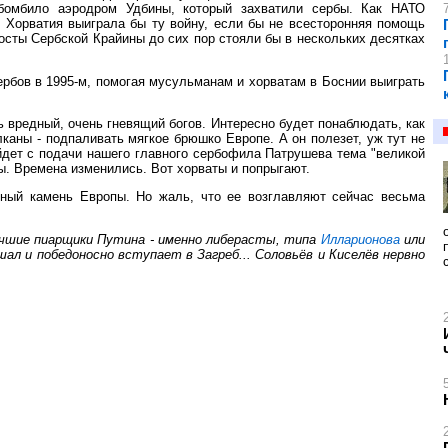
бомбило аэродром Удбины, который захватили сербы. Как НАТО
о Хорватия выиграла бы ту войну, если бы не всесторонняя помощь
посты Сербской Крайины до сих пор стояли бы в нескольких десятках
ербов в 1995-м, помогая мусульманам и хорватам в Боснии выиграть
нь вредный, очень гневящий богов. Интересно будет понаблюдать, как
лканы - подпаливать мягкое брюшко Европе. А он полезет, уж тут не
йдет с подачи нашего главного сербофила Патрушева тема "великой
ны. Времена изменились. Вот хорваты и попрыгают.
енный камень Европы. Но жаль, что ее возглавляют сейчас весьма
учшие пиарщики Путина - именно либерасты, типа
Илларионова
или
шал и победоносно вступает в Загреб... Соловьёв и Киселёв нервно