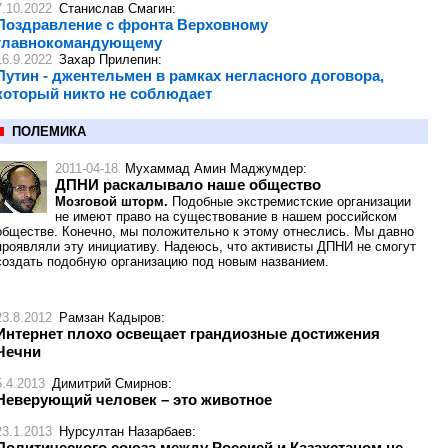
7.10.2022
Станислав Смагин
:
Поздравление с фронта Верховному
главнокомандующему
16.9.2022
Захар Прилепин
:
Путин - джентельмен в рамках негласного договора,
который никто не соблюдает
ПОЛЕМИКА
2011-04-18
Мухаммад Амин Маджумдер
:
ДПНИ раскалывало наше общество
Мозговой шторм.
Подобные экстремистские организации
не имеют право на существование в нашем российском
обществе. Конечно, мы положительно к этому отнеслись. Мы давно
проявляли эту инициативу. Надеюсь, что активисты ДПНИ не смогут
создать подобную организацию под новым названием.
23.8.2012
Рамзан Кадыров
:
Интернет плохо освещает грандиозные достижения
Чечни
5.4.2013
Димитрий Смирнов
:
Неверующий человек – это животное
23.1.2013
Нурсултан Назарбаев
:
Политического союза между Россией и Казахстаном не