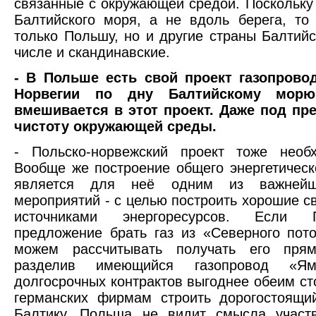
связанные с окружающей средой. Поскольку
Балтийского моря, а не вдоль берега, то 
только Польшу, но и другие страны Балтийс
числе и скандинавские.
- В Польше есть свой проект газопрово
Норвегии по дну Балтийскому мор
вмешивается в этот проект. Даже под пр
чистоту окружающей среды.
- Польско-норвежский проект тоже необх
Вообще же построение общего энергетическ
является для неё одним из важнейши
мероприятий - с целью построить хорошие 
источниками энергоресурсов. Если 
предложение брать газ из «Северного пот
можем рассчитывать получать его прям
разделив имеющийся газопровод «Ям
долгосрочных контрактов выгоднее обеим с
германских фирмам строить дорогостоящи
Балтику. Польша не видит смысла участ