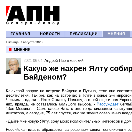
ГЛАВНАЯ
НОВОСТИ
ПУБЛИКАЦИИ
МНЕНИЯ
Пятница, 7 августа 2026
МНЕНИЯ
2021-06-04
Андрей Пионтковский
:
Какую же нахрен Ялту собир
Байденом?
Ключевой вопрос на встрече Байдена и Путина, если она состоит
десятилетия. Так же, как на встречах в Ялте в конце 2-й миров
Черчилль сдали в Ялте Сталину Польшу, а с ней еще и пол-Европы
них, правда, не оставалось большого выбора. -
Рассуждает
беглый
"Эхе Москвы". - Само слово Ялта стало тогда символом капитуля
диктатора, а сегодня, 75 лет спустя, оно же звучит совершенно не
«Дайте мне новую Ялту, зону моих исключительных интересов и дом
Российская власть обращается за решением своих геопсихологичес