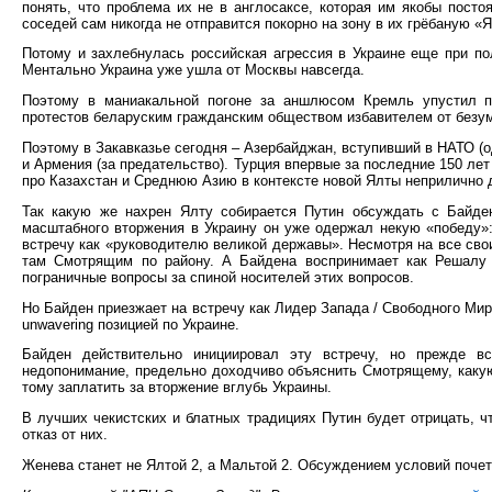
понять, что проблема их не в англосаксе, которая им якобы постоя
соседей сам никогда не отправится покорно на зону в их грёбаную «Я
Потому и захлебнулась российская агрессия в Украине еще при по
Ментально Украина уже ушла от Москвы навсегда.
Поэтому в маниакальной погоне за аншлюсом Кремль упустил 
протестов беларуским гражданским обществом избавителем от безум
Поэтому в Закавказье сегодня – Азербайджан, вступивший в НАТО (о
и Армения (за предательство). Турция впервые за последние 150 лет
про Казахстан и Среднюю Азию в контексте новой Ялты неприлично 
Так какую же нахрен Ялту собирается Путин обсуждать с Байден
масштабного вторжения в Украину он уже одержал некую «победу»
встречу как «руководителю великой державы». Несмотря на все сво
там Смотрящим по району. А Байдена воспринимает как Решалу и
пограничные вопросы за спиной носителей этих вопросов.
Но Байден приезжает на встречу как Лидер Запада / Свободного Мира
unwavering позицией по Украине.
Байден действительно инициировал эту встречу, но прежде 
недопонимание, предельно доходчиво объяснить Смотрящему, какую
тому заплатить за вторжение вглубь Украины.
В лучших чекистских и блатных традициях Путин будет отрицать, ч
отказ от них.
Женева станет не Ялтой 2, а Мальтой 2. Обсуждением условий почет