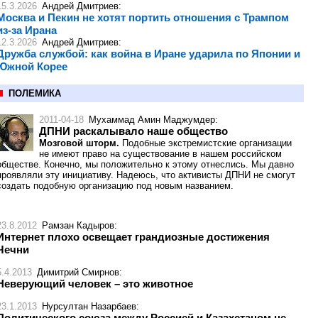
15.3.2026
Андрей Дмитриев
:
Москва и Пекин не хотят портить отношения с Трампом
из-за Ирана
12.3.2026
Андрей Дмитриев
:
Дружба службой: как война в Иране ударила по Японии и
Южной Корее
ПОЛЕМИКА
2011-04-18
Мухаммад Амин Маджумдер
:
ДПНИ раскалывало наше общество
Мозговой шторм.
Подобные экстремистские организации
не имеют право на существование в нашем российском
обществе. Конечно, мы положительно к этому отнеслись. Мы давно
проявляли эту инициативу. Надеюсь, что активисты ДПНИ не смогут
создать подобную организацию под новым названием.
23.8.2012
Рамзан Кадыров
:
Интернет плохо освещает грандиозные достижения
Чечни
5.4.2013
Димитрий Смирнов
:
Неверующий человек – это животное
23.1.2013
Нурсултан Назарбаев
:
Политического союза между Россией и Казахстаном не