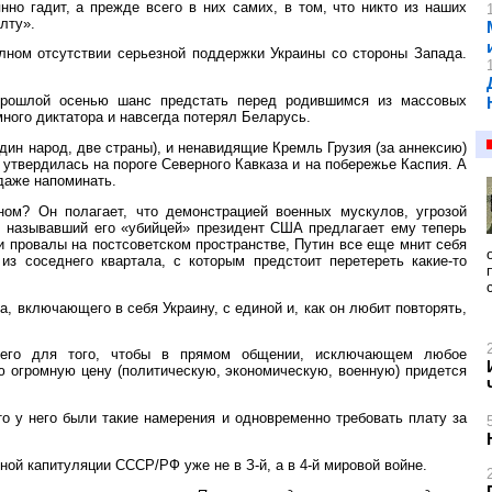
нно гадит, а прежде всего в них самих, в том, что никто из наших
лту».
лном отсутствии серьезной поддержки Украины со стороны Запада.
прошлой осенью шанс предстать перед родившимся из массовых
ного диктатора и навсегда потерял Беларусь.
дин народ, две страны), и ненавидящие Кремль Грузия (за аннексию)
 утвердилась на пороге Северного Кавказа и на побережье Каспия. А
даже напоминать.
ом? Он полагает, что демонстрацией военных мускулов, угрозой
: называвший его «убийцей» президент США предлагает ему теперь
и провалы на постсоветском пространстве, Путин все еще мнит себя
з соседнего квартала, с которым предстоит перетереть какие-то
, включающего в себя Украину, с единой и, как он любит повторять,
всего для того, чтобы в прямом общении, исключающем любое
 огромную цену (политическую, экономическую, военную) придется
то у него были такие намерения и одновременно требовать плату за
ной капитуляции СССР/РФ уже не в З-й, а в 4-й мировой войне.