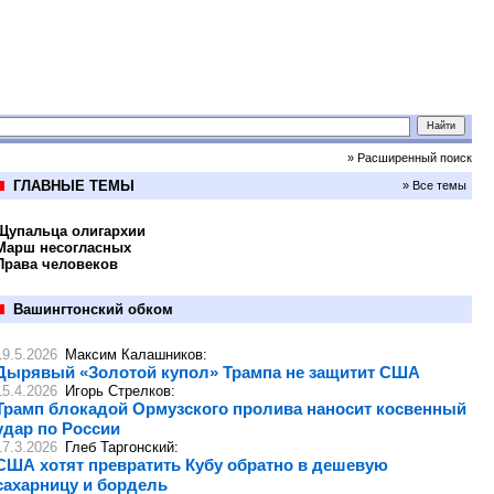
» Расширенный поиск
ГЛАВНЫЕ ТЕМЫ
» Все темы
Щупальца олигархии
Марш несогласных
Права человеков
Вашингтонский обком
19.5.2026
Максим Калашников
:
Дырявый «Золотой купол» Трампа не защитит США
15.4.2026
Игорь Стрелков
:
Трамп блокадой Ормузского пролива наносит косвенный
удар по России
17.3.2026
Глеб Таргонский
:
США хотят превратить Кубу обратно в дешевую
сахарницу и бордель