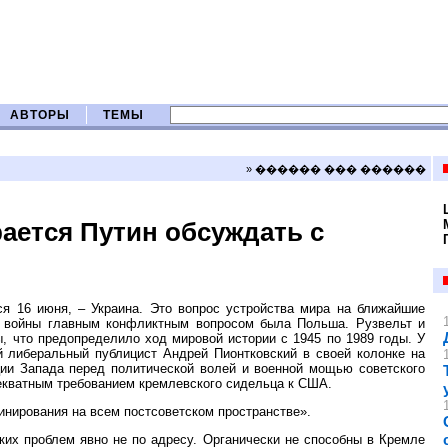
АВТОРЫ
ТЕМЫ
» ������ ��� ������
ается Путин обсуждать с
ся 16 июня, – Украина. Это вопрос устройства мира на ближайшие
ой войны главным конфликтным вопросом была Польша. Рузвельт и
, что предопределило ход мировой истории с 1945 по 1989 годы. У
 либеральный публицист Андрей Пионтковский в своей колонке на
ции Запада перед политической волей и военной мощью советского
адекватным требованием кремлевского сидельца к США.
инирования на всем постсоветском пространстве».
ких проблем явно не по адресу. Органически не способны в Кремле