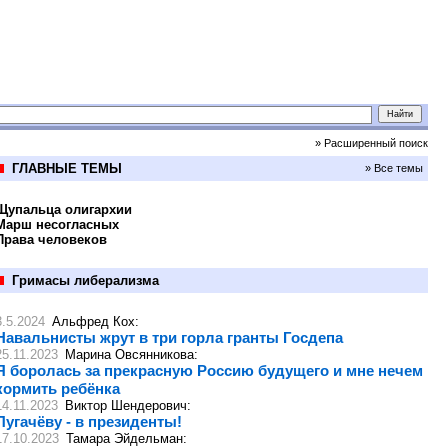
» Расширенный поиск
ГЛАВНЫЕ ТЕМЫ
» Все темы
Щупальца олигархии
Марш несогласных
Права человеков
Гримасы либерализма
3.5.2024
Альфред Кох
:
Навальнисты жрут в три горла гранты Госдепа
25.11.2023
Марина Овсянникова
:
Я боролась за прекрасную Россию будущего и мне нечем
кормить ребёнка
14.11.2023
Виктор Шендерович
:
Пугачёву - в президенты!
17.10.2023
Тамара Эйдельман
: