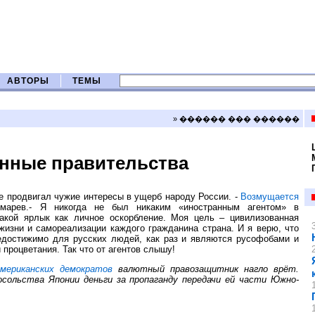
АВТОРЫ
ТЕМЫ
» ������ ��� ������
анные правительства
не продвигал чужие интересы в ущерб народу России. -
Возмущается
марев.- Я никогда не был никаким «иностранным агентом» в
кой ярлык как личное оскорбление. Моя цель – цивилизованная
жизни и самореализации каждого гражданина страна. И я верю, что
 недостижимо для русских людей, как раз и являются русофобами и
процветания. Так что от агентов слышу!
американских демократов
валютный правозащитник нагло врёт.
осольства Японии деньги за пропаганду передачи ей части Южно-