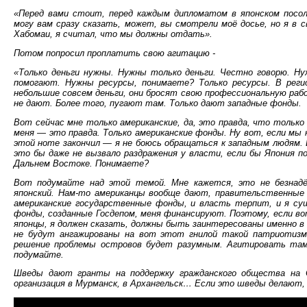
«Перед вами стоит, перед каждым дипломатом в японском посо
могу вам сразу сказать, может, вы смотрели моё досье, но я в с
Хабомаи, я считал, что мы должны отдать».
Потом попросил проплатить свою агитацию -
«Только деньги нужны. Нужны только деньги. Честно говорю. 
помогают. Нужны ресурсы, понимаете? Только ресурсы. В реги
небольшие совсем деньги, они бросят свою профессиональную рабо
не дают. Более того, пугают там. Только дают западные фонды.
Вот сейчас мне только американские, да, это правда, что тольк
меня — это правда. Только американские фонды. Ну вот, если мы к
этой ноте закончил — я не боюсь обращаться к западным людям.
это бы даже не вызвало раздражения у власти, если бы Япония по
Дальнем Востоке. Понимаете?
Вот подумайте над этой темой. Мне кажется, это не безнадё
японский. Нам-то американцы вообще дают, правительственные
американские государственные фонды, и власть терпит, и я с
фонды, созданные Госдепом, меня финансируют. Поэтому, если вот
японцы, я должен сказать, должны быть заинтересованы именно в
не будут ангажированы на вот этот гнилой такой патриоти
решение проблемы островов будет разумным. Агитировать там,
подумайте.
Шведы дают гранты на поддержку гражданского общества на 
организация в Мурманск, в Архангельск… Если это шведы делают, 