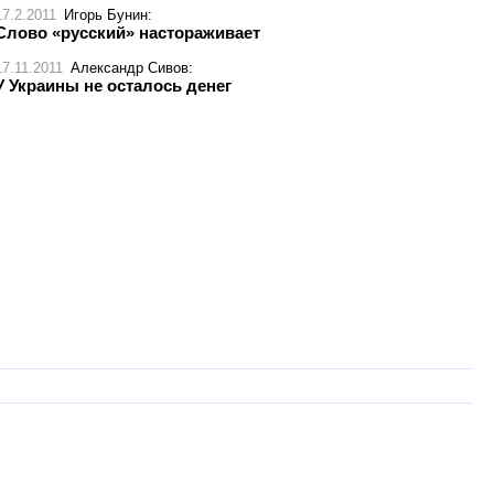
17.2.2011
Игорь Бунин
:
Слово «русский» настораживает
17.11.2011
Александр Сивов
:
У Украины не осталось денег