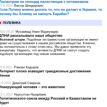
Посмотрим на геноцид палестинцев с оптимизмом
27.9.2023
Виктор Шендерович
:
Если Путину можно делать то, что он делает в Украине, то
почему бы Алиеву не хапнуть Карабах?
ПОЛЕМИКА
2011-04-18
Мухаммад Амин Маджумдер
:
ДПНИ раскалывало наше общество
Мозговой шторм.
Подобные экстремистские организации не имеют
право на существование в нашем российском обществе. Конечно,
мы положительно к этому отнеслись. Мы давно проявляли эту
инициативу. Надеюсь, что активисты ДПНИ не смогут создать
подобную организацию под новым названием.
23.8.2012
Рамзан Кадыров
:
Интернет плохо освещает грандиозные достижения
Чечни
5.4.2013
Димитрий Смирнов
:
Неверующий человек – это животное
23.1.2013
Нурсултан Назарбаев
:
Политического союза между Россией и Казахстаном не
будет