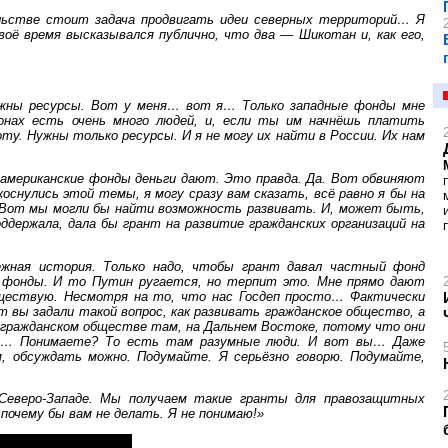
льстве стоит задача продвигать идеи северных территорий… Я
воё время высказывался публично, что два — Шикотан и, как его,
Нужны ресурсы. Вот у меня… вот я… Только западные фонды мне
онах есть очень много людей, и, если ты им начнёшь платить
ту. Нужны только ресурсы. И я не могу их найти в России. Их нам
о американские фонды деньги дают. Это правда. Да. Вот обвиняют
оснулись этой темы, я могу сразу вам сказать, всё равно я бы на
 Вот мы могли бы найти возможность развивать. И, может быть,
ддержала, дала бы грант на развитие гражданских организаций на
жная история. Только надо, чтобы грант давал частный фонд
 фонды. И то Путин ругается, но терпит это. Мне прямо дают
уществую. Несмотря на то, что нас Госдеп просто… Фактически
 вы задали такой вопрос, как развивать гражданское общество, а
 гражданском обществе там, на Дальнем Востоке, потому что они
зм… Понимаете? То есть там разумные люди. И вот вы… Даже
 обсуждать можно. Подумайте. Я серьёзно говорю. Подумайте,
Северо-Западе. Мы получаем такие гранты для правозащитных
почему бы вам не делать. Я не понимаю!»