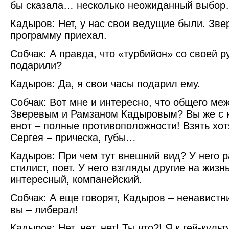
бы сказала… несколько неожиданный выбо
Кадыров: Нет, у нас свои ведущие были. Зве
программу приехал.
Собчак: А правда, что «турбийон» со своей р
подарили?
Кадыров: Да, я свои часы подарил ему.
Собчак: Вот мне и интересно, что общего ме
Зверевым и Рамзаном Кадыровым? Вы же с н
енот – полные противоположности! Взять хо
Сергея – прическа, губы…
Кадыров: При чем тут внешний вид? У него р
стилист, поет. У него взгляды другие на жизнь
интересный, компанейский.
Собчак: А еще говорят, Кадыров – ненавистни
вы – либерал!
Кадыров: Нет, нет, нет! Ты что?! Я к гей-кул