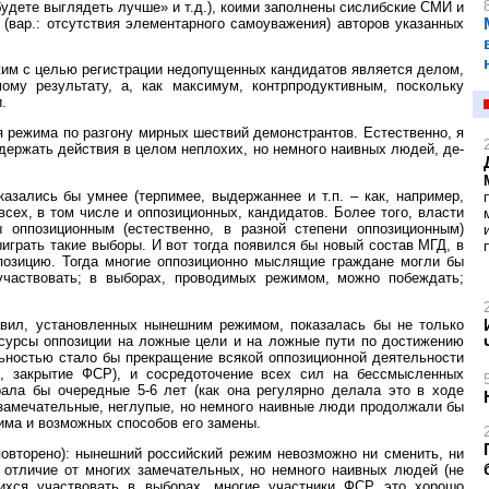
 будете выглядеть лучше» и т.д.), коими заполнены сислибские СМИ и
(вар.: отсутствия элементарного самоуважения) авторов указанных
ежим с целью регистрации недопущенных кандидатов является делом,
му результату, а, как максимум, контрпродуктивным, поскольку
.
я режима по разгону мирных шествий демонстрантов. Естественно, я
держать действия в целом неплохих, но немного наивных людей, де-
азались бы умнее (терпимее, выдержаннее и т.п. – как, например,
сех, в том числе и оппозиционных, кандидатов. Более того, власти
оппозиционным (естественно, в разной степени оппозиционным)
играть такие выборы. И вот тогда появился бы новый состав МГД, в
ппозицию. Тогда многие оппозиционно мыслящие граждане могли бы
участвовать; в выборах, проводимых режимом, можно побеждать;
авил, установленных нынешним режимом, показалась бы не только
есурсы оппозиции на ложные цели и на ложные пути по достижению
льностью стало бы прекращение всякой оппозиционной деятельности
, закрытие ФСР), и сосредоточение всех сил на бессмысленных
ала бы очередные 5-6 лет (как она регулярно делала это в ходе
 замечательные, неглупые, но немного наивные люди продолжали бы
има и возможных способов его замены.
 повторено): нынешний российский режим невозможно ни сменить, ни
 отличие от многих замечательных, но немного наивных людей (не
вшихся участвовать в выборах, многие участники ФСР это хорошо