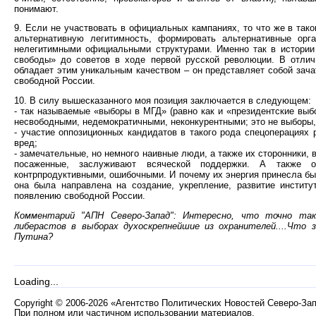
понимают.
9. Если не участвовать в официальных кампаниях, то что же в так
альтернативную легитимность, формировать альтернативные орг
нелегитимными официальными структурами. Именно так в истории
свободы» до советов в ходе первой русской революции. В отлич
обладает этим уникальным качеством – он представляет собой зача
свободной России.
10. В силу вышесказанного моя позиция заключается в следующем:
- так называемые «выборы в МГД» (равно как и «президентские выб
несвободными, недемократичными, неконкурентными; это не выборы
- участие оппозиционных кандидатов в такого рода спецоперация
вред;
- замечательные, но немного наивные люди, а также их сторонники,
посаженные, заслуживают всяческой поддержки. А также о
контрпродуктивными, ошибочными. И почему их энергия принесла бы
она была направлена на создание, укрепление, развитие институ
появлению свободной России.
Комментарий "АПН Северо-Запад": Интересно, что точно та
либерастов в выборах духоскрепнейшие из охранителей....Что
Путина?
Loading...
Copyright
©
2006-2026 «Агентство Политических Новостей Северо-За
При полном или частичном использовании материалов,