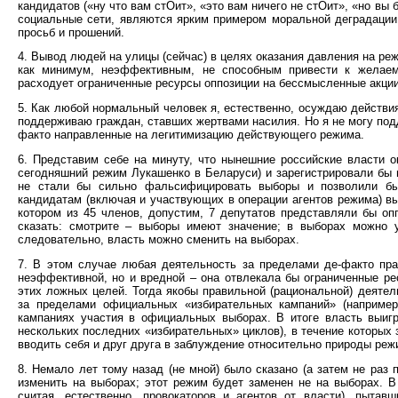
кандидатов («ну что вам стОит», «это вам ничего не стОит», «но вы
социальные сети, являются ярким примером моральной деградации 
просьб и прошений.
4. Вывод людей на улицы (сейчас) в целях оказания давления на р
как минимум, неэффективным, не способным привести к желаемо
расходует ограниченные ресурсы оппозиции на бессмысленные акции
5. Как любой нормальный человек я, естественно, осуждаю действи
поддерживаю граждан, ставших жертвами насилия. Но я не могу под
факто направленные на легитимизацию действующего режима.
6. Представим себе на минуту, что нынешние российские власти ок
сегодняшний режим Лукашенко в Беларуси) и зарегистрировали бы в
не стали бы сильно фальсифицировать выборы и позволили бы 
кандидатам (включая и участвующих в операции агентов режима) вы
котором из 45 членов, допустим, 7 депутатов представляли бы о
сказать: смотрите – выборы имеют значение; в выборах можно 
следовательно, власть можно сменить на выборах.
7. В этом случае любая деятельность за пределами де-факто пр
неэффективной, но и вредной – она отвлекала бы ограниченные р
этих ложных целей. Тогда якобы правильной (рациональной) деяте
за пределами официальных «избирательных кампаний» (например
кампаниях участия в официальных выборах. В итоге власть выигр
нескольких последних «избирательных» циклов), в течение которых
вводить себя и друг друга в заблуждение относительно природы реж
8. Немало лет тому назад (не мной) было сказано (а затем не раз
изменить на выборах; этот режим будет заменен не на выборах. В
считая, естественно, провокаторов и агентов от власти), пыта