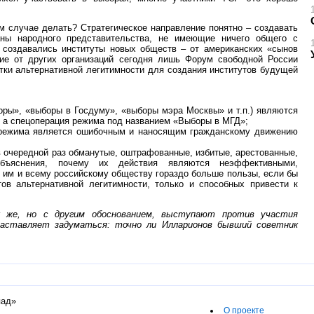
ом случае делать? Стратегическое направление понятно – создавать
аны народного представительства, не имеющие ничего общего с
 создавались институты новых обществ – от американских «сынов
ие от других организаций сегодня лишь Форум свободной России
тки альтернативной легитимности для создания институтов будущей
оры», «выборы в Госдуму», «выборы мэра Москвы» и т.п.) являются
, а спецоперация режима под названием «Выборы в МГД»;
х режима является ошибочным и наносящим гражданскому движению
 в очередной раз обманутые, оштрафованные, избитые, арестованные,
бъяснения, почему их действия являются неэффективными,
 им и всему российскому обществу гораздо больше пользы, если бы
тов альтернативной легитимности, только и способных привести к
к же, но с другим обоснованием, выступают против участия
 заставляет задуматься: точно ли Илларионов бывший советник
пад»
О проекте