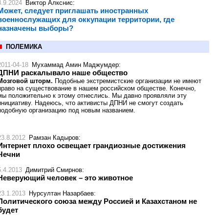
8.9.2024
Виктор Алкснис
:
Может, следует приглашать иностранных
военнослужащих для оккупации территории, где
назначены выборы?
ПОЛЕМИКА
2011-04-18
Мухаммад Амин Маджумдер
:
ДПНИ раскалывало наше общество
Мозговой шторм.
Подобные экстремистские организации не имеют
право на существование в нашем российском обществе. Конечно,
мы положительно к этому отнеслись. Мы давно проявляли эту
инициативу. Надеюсь, что активисты ДПНИ не смогут создать
подобную организацию под новым названием.
23.8.2012
Рамзан Кадыров
:
Интернет плохо освещает грандиозные достижения
Чечни
5.4.2013
Димитрий Смирнов
:
Неверующий человек – это животное
23.1.2013
Нурсултан Назарбаев
:
Политического союза между Россией и Казахстаном не
будет