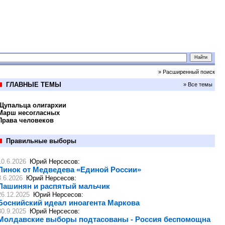
» Расширенный поиск
ГЛАВНЫЕ ТЕМЫ
» Все темы
Щупальца олигархии
Марш несогласных
Права человеков
Правильные выборы
10.6.2026
Юрий Нерсесов
:
Пинок от Медведева «Единой России»
8.6.2026
Юрий Нерсесов
:
Пашинян и распятый мальчик
26.12.2025
Юрий Нерсесов
:
Боснийский идеал иноагента Маркова
30.9.2025
Юрий Нерсесов
:
Молдавские выборы подтасованы - Россия беспомощна