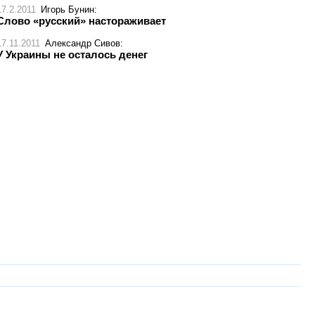
17.2.2011
Игорь Бунин
:
Слово «русский» настораживает
17.11.2011
Александр Сивов
:
У Украины не осталось денег