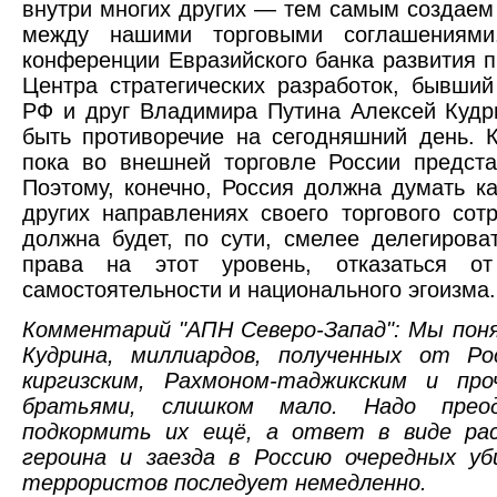
внутри многих других — тем самым создаем
между нашими торговыми соглашениям
конференции Евразийского банка развития 
Центра стратегических разработок, бывши
РФ и друг Владимира Путина Алексей Кудри
быть противоречие на сегодняшний день.
пока во внешней торговле России предст
Поэтому, конечно, Россия должна думать к
других направлениях своего торгового сот
должна будет, по сути, смелее делегирова
права на этот уровень, отказаться от
самостоятельности и национального эгоизма.
Комментарий "АПН Северо-Запад": Мы поня
Кудрина, миллиардов, полученных от Р
киргизским, Рахмоном-таджикским и про
братьями, слишком мало. Надо прео
подкормить их ещё, а ответ в виде ра
героина и заезда в Россию очередных уб
террористов последует немедленно.