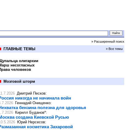
» Расширенный поиск
ГЛАВНЫЕ ТЕМЫ
» Все темы
Щупальца олигархии
Марш несогласных
Права человеков
Мозговой шторм
11.7.2026
Дмитрий Песков
:
Россия никогда не начинала войн
4.7.2026
Геннадий Онищенко
:
Нехватка бензина полезна для здоровья
1.7.2026
Кирилл Буданов*
:
Москва создана Киевской Русью
10.5.2026
Юрий Нерсесов
:
Размазанная косметика Захаровой