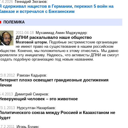
7.4.2026
Геннадий Зюганов
:
Я сдерживал нацистов в Германии, пережил 5 войн на
Кавказе и встречался с Бжезинским
ПОЛЕМИКА
2011-04-18
Мухаммад Амин Маджумдер
:
ДПНИ раскалывало наше общество
Мозговой шторм.
Подобные экстремистские организации
не имеют право на существование в нашем российском
обществе. Конечно, мы положительно к этому отнеслись. Мы давно
проявляли эту инициативу. Надеюсь, что активисты ДПНИ не смогут
создать подобную организацию под новым названием.
23.8.2012
Рамзан Кадыров
:
Интернет плохо освещает грандиозные достижения
Чечни
5.4.2013
Димитрий Смирнов
:
Неверующий человек – это животное
23.1.2013
Нурсултан Назарбаев
:
Политического союза между Россией и Казахстаном не
будет
17.2.2011
Игорь Бунин
: