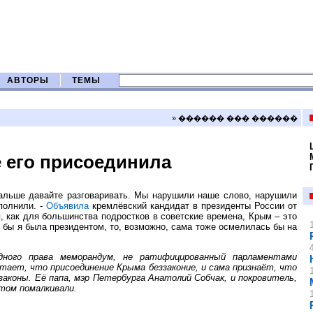
АВТОРЫ
ТЕМЫ
» ������ ��� ������
е его присоединила
Дальше давайте разговаривать. Мы нарушили наше слово, нарушили
полнили. -
Объявила
кремлёвский кандидат в президенты России от
я, как для большинства подростков в советские времена, Крым – это
 бы я была президентом, то, возможно, сама тоже осмелилась бы на
дного права меморандум, не ратифицированный парламентами
итает, что присоединение Крыма беззаконие, и сама признаёт, что
законы. Её папа, мэр Петербурга Анатолий Собчак, и покровитель,
том помалкивали.