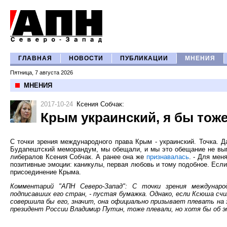
ГЛАВНАЯ
НОВОСТИ
ПУБЛИКАЦИИ
МНЕНИЯ
Пятница, 7 августа 2026
МНЕНИЯ
2017-10-24
Ксения Собчак
:
Крым украинский, я бы тож
С точки зрения международного права Крым - украинский. Точка. 
Будапештский меморандум, мы обещали, и мы это обещание не вы
либералов Ксения Собчак. А ранее она же
признавалась
. - Для мен
позитивные эмоции: каникулы, первая любовь и тому подобное. Если
присоединение Крыма.
Комментарий "АПН Северо-Запад": С точки зрения междунаро
подписавших его стран, - пустая бумажка. Однако, если Ксюша сч
совершила бы его, значит, она официально призывает плевать на 
президент России Владимир Путин, тоже плевали, но хотя бы об э