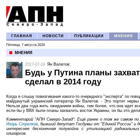
ГЛАВНАЯ
НОВОСТИ
ПУБЛИКАЦИИ
МНЕНИЯ
Пятница, 7 августа 2026
МНЕНИЯ
2017-07-16
Ян Валетов
:
Будь у Путина планы захват
сделал в 2014 году
Когда я слышу повизгивания какого-то очередного "эксперта" по пов
майданутый украинский литератор Ян Валетов. - Это портит нервы
Нельзя два года жить ожиданием войны, тем более, что она идет все
если бы у ВВХ были планы захватить восток Украины, он бы это дела
Комментарий "АПН Северо-Запад": Ещё ранее о том же самом по
Игорь Стрелков
, бывший депутат Госдумы от "Единой России" и 
интереснее бесконечная полувойна с утилизацией радикальны
олигархов.