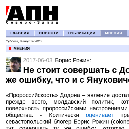
ГЛАВНАЯ
НОВОСТИ
ПУБЛИКАЦИИ
МНЕНИЯ
Суббота, 8 августа 2026
МНЕНИЯ
2017-06-03
Борис Рожин
:
Не стоит совершать с Д
же ошибку, что и с Янукови
«Пророссийскость» Додона – явление достат
прежде всего, молдавский политик, ко
поверхность пророссийскими настроениями
общества. - Критически
оценивает
през
севастопольский блогер Борис Рожин (сolonel
тут совершать ту же ошибку, которую