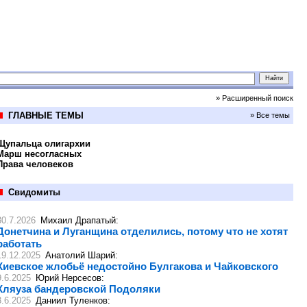
» Расширенный поиск
ГЛАВНЫЕ ТЕМЫ
» Все темы
Щупальца олигархии
Марш несогласных
Права человеков
Свидомиты
30.7.2026
Михаил Драпатый
:
Донетчина и Луганщина отделились, потому что не хотят
работать
19.12.2025
Анатолий Шарий
:
Киевское жлобьё недостойно Булгакова и Чайковского
9.6.2025
Юрий Нерсесов
:
Кляуза бандеровской Подоляки
3.6.2025
Даниил Туленков
: