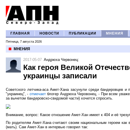
ГЛАВНАЯ
НОВОСТИ
ПУБЛИКАЦИИ
МНЕНИЯ
Пятница, 7 августа 2026
МНЕНИЯ
2017-05-07
Андрюха Червонец
:
Как героя Великой Отечест
украинцы записали
Советского летчика-аса Амет-Хана засунули среди бандеровцев и п
"украинец", -
отмечает
блогер Андрюха Черовонец. - При всем уважен
за вычетом бандеровско-свидомой части) хочется спросить.
Внимание, вопрос: Какое отношение Амет-Хан имеет к 404 и её трезу
По родителям Амет-Хана считают своим национальным героем как в Д
(мать). Сам Амет-Хан в интервью говорил так: