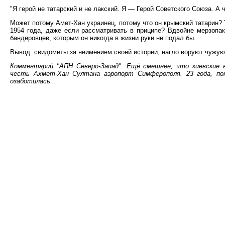
"Я герой не татарский и не лакский. Я — Герой Советского Союза. А 
Может потому Амет-Хан украинец, потому что он крымский татарин? 
1954 года, даже если рассматривать в приципе? Вдвойне мерзопа
бандеровцев, которым он никогда в жизни руки не подал бы.
Вывод: свидомиты за неимением своей истории, нагло воруют чужую
Комментарий "АПН Северо-Запад": Ещё смешнее, что киевские в
честь Ахмет-Хан Султана аэропорт Симферополя. 23 года, пок
озаботилась...