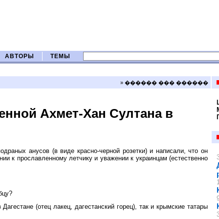
АВТОРЫ
ТЕМЫ
» ������ ��� ������
венной Ахмет-Хан Султана в
одраных анусов (в виде красно-черной розетки) и написали, что он
ии к прославленному летчику и уважении к украинцам (естественно
бцу?
агестане (отец лакец, дагестанский горец), так и крымские татары