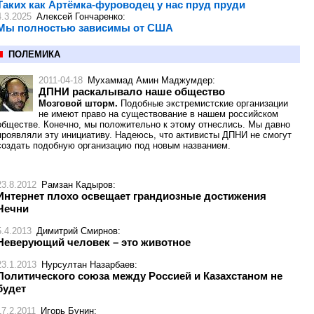
Таких как Артёмка-фуроводец у нас пруд пруди
4.3.2025
Алексей Гончаренко
:
Мы полностью зависимы от США
ПОЛЕМИКА
2011-04-18
Мухаммад Амин Маджумдер
:
ДПНИ раскалывало наше общество
Мозговой шторм.
Подобные экстремистские организации
не имеют право на существование в нашем российском
обществе. Конечно, мы положительно к этому отнеслись. Мы давно
проявляли эту инициативу. Надеюсь, что активисты ДПНИ не смогут
создать подобную организацию под новым названием.
23.8.2012
Рамзан Кадыров
:
Интернет плохо освещает грандиозные достижения
Чечни
5.4.2013
Димитрий Смирнов
:
Неверующий человек – это животное
23.1.2013
Нурсултан Назарбаев
:
Политического союза между Россией и Казахстаном не
будет
17.2.2011
Игорь Бунин
: