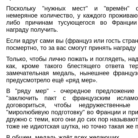
Поскольку "нужных мест" и "времён" о
немеряное количество, у каждого проживаю
либо причинам тусующегося во Франции
награду получить.
Если вдруг сами вы (француз или гость стра
посмертно, то за вас смогут принять награду
Только, чтобы лично пожать и поглядеть, над
как, кроме такого блестящего ответа те
замечательная медаль, нынешнее француз
предусмотрело ещё «ряд мер».
В "ряду мер" - очередное предложение
"заключить пакт с французским исламо
договориться, чтобы недружественные
"миролюбивую подготовку" во Франции и пр
дружно с теми, кого они до сих пор называют
тоже не идиотская шутка, но точно такая же п
В общем, медаль ждёт всех желающих.