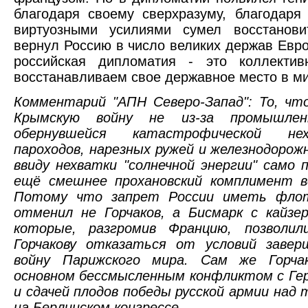
благодаря своему сверхразуму, благодаря
виртуозными усилиями сумел восстановит
вернул Россию в число великих держав Евр
российская дипломатия - это коллекти
восстанавливаем свое державное место в м
Комментарий "АПН Северо-Запад": То, чт
Крымскую войну не из-за промышлен
обернувшейся катастрофической не
пароходов, нарезных ружей и железнодорож
ввиду нехватки "солнечной энергии" само 
ещё смешнее прохановский комплимент в
Потому что запрет России иметь фло
отменил не Горчаков, а Бисмарк с кайзе
которые, разгромив Францию, позволил
Горчакову отказаться от условий заве
войну Парижского мира. Сам же Горчак
основном бессмысленным конфликтом с Гер
и сдачей плодов победы русской армии над 
на Берлинском конгрессе.