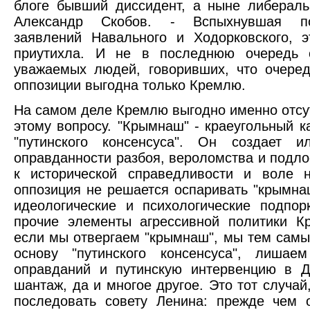
блоге бывший диссидент, а ныне либерал
Александр Скобов. - Вспыхнувшая по
заявлений Навального и Ходорковского, 
приутихла. И не в последнюю очередь 
уважаемых людей, говоривших, что очере
оппозиции выгодна только Кремлю.
На самом деле Кремлю выгодно именно отсу
этому вопросу. "Крымнаш" - краеугольный 
"путинского консенсуса". Он создает 
оправданности разбоя, вероломства и подло
к исторической справедливости и воле 
оппозиция не решается оспаривать "крымна
идеологические и психологические подпо
прочие элементы агрессивной политики К
если мы отвергаем "крымнаш", мы тем сам
основу "путинского консенсуса", лишае
оправданий и путинскую интервенцию в Д
шантаж, да и многое другое. Это тот случай
последовать совету Ленина: прежде чем 