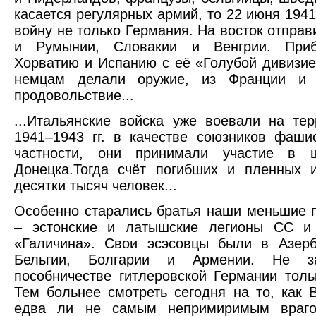
касается регулярных армий, то 22 июня 194
войну не только Германия. На восток отпра
и Румынии, Словакии и Венгрии. Приб
Хорватию и Испанию с её «Голубой дивизие
немцам делали оружие, из Франции и 
продовольствие...
...Итальянские войска уже воевали на те
1941–1943 гг. в качестве союзников фаши
частности, они принимали участие в
Донецка.Тогда счёт погибших и пленных 
десятки тысяч человек...
Особенно старались братья наши меньшие 
– эстонские и латышские легионы СС и 
«Галичина». Свои эсэсовцы были в Азерб
Бельгии, Болгарии и Армении. Не з
пособничестве гитлеровской Германии толь
Тем больнее смотреть сегодня на то, как 
едва ли не самым непримиримым враг