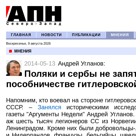
ГЛАВНАЯ
НОВОСТИ
ПУБЛИКАЦИИ
МНЕНИЯ
Воскресенье, 9 августа 2026
МНЕНИЯ
2014-05-13
Андрей Угланов
:
Поляки и сербы не запя
пособничестве гитлеровско
Напомним, кто воевал на стороне гитлеровс
СССР. –
Занялся
историческими исслед
газеты "Аргументы Недели" Андрей Угланов.
аж шесть тысяч легионеров СС из Норвеги
Ленинградом. Кроме них были добровольцы-
и Нидерландов, французы, бельгийцы, швед