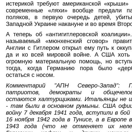
истерикой требуют американской «крыши» 
современные «ляхи» вообще предали па
поляков, в первую очередь детей, убит
Западной Украине накануне и во время Втор
А теперь об «антигитлеровской коалиции».
называемый «мюнхенский сговор» прави
Англии с Гитлером открыл ему путь к окку
да и ко всей мировой войне. А США хоть
огромную материальную помощь, но вступ
тогда, когда Германию пора было «дер
остаться с носом.
Комментарий "АПН Северо-Запад": П
патриотов, демократы и общечелов
остаются халтурщиками. Итальянцы не 
- там были в основном румыны. США офиц
войну 7 декабря 1941 года, вступили в бо
16 ноября 1942 года в Тунисе, а в Европе
1943 года (что не отменяет их неле