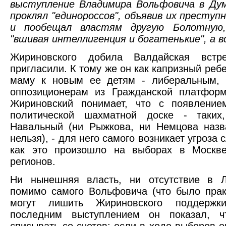
выступление Владимира Вольфовича в Ду
проклял "единороссов", объявив их преступ
и пообещал властям другую Болотную
"вшивая интеллигенция и богатенькие", а в
Жириновского добила Валдайская встр
пригласили. К тому же он как капризный ребе
маму к новым ее детям - либеральным, 
оппозиционерам из Гражданской платфо
Жириновский понимает, что с появлени
политической шахматной доске - таких
Навальный (ни Рыжкова, ни Немцова назв
нельзя), - для него самого возникает угроза с
как это произошло на выборах в Москв
регионов.
Ни нынешняя власть, ни отсутствие в 
помимо самого Вольфовича (что было практ
могут лишить Жириновского поддержк
последним выступлением он показал, ч
списывать со счетов: если в ходе выборов о