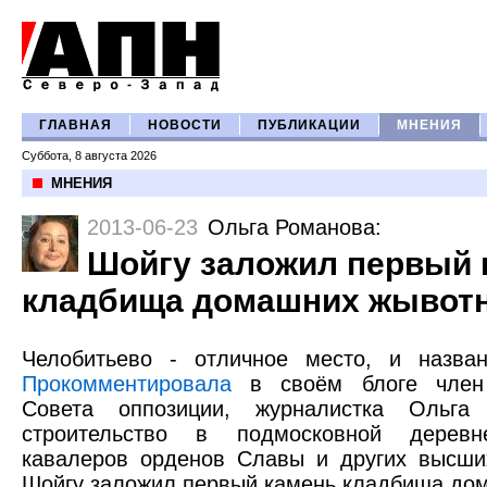
ГЛАВНАЯ
НОВОСТИ
ПУБЛИКАЦИИ
МНЕНИЯ
Суббота, 8 августа 2026
МНЕНИЯ
2013-06-23
Ольга Романова
:
Шойгу заложил первый 
кладбища домашних жывот
Челобитьево - отличное место, и назва
Прокомментировала
в своём блоге член 
Совета оппозиции, журналистка Ольга
строительство в подмосковной дерев
кавалеров орденов Славы и других высши
Шойгу заложил первый камень кладбища до